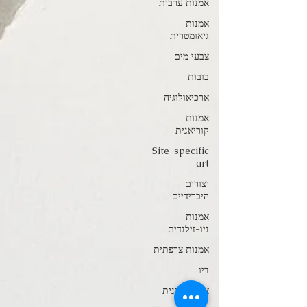
אמנות ערבית
אמנות
גיאומטרית
צבעי מים
בובות
ארכיאולוגיה
אמנות
קוריאנית
Site-specific
art
יצורים
היברידיים
אמנות
ניו-זילנדית
אמנות צרפתית
דיו
אמנות סינית