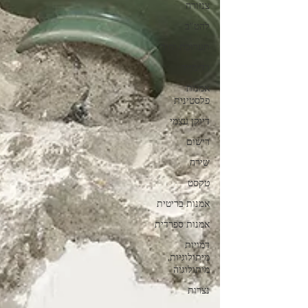
צנזורה
להט"ב
תערוכת יחיד
רדימייד
אמנות
פלסטינית
דיוקן עצמי
רישום
שירה
טקסט
אמנות בריטית
אמנות ספרדית
דמויות
מיתולוגיות,
מיתולוגיה
נצרות