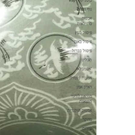
בוטניקה
נוף נופים
אמנות
ברזילאית
פיסול בעץ
פיסול באבן
פיסול בברזל
תבליט
'אסמבלאז
אמנות פנטזיה
ראיון אמן
מוזיאון לוחמי
הגטאות
אמנות הולנדית
מחקר
עירום