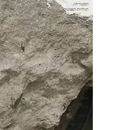
הסטוריה/
תולדות האמנות
אמנות עתיקה
מחאה
ריאליזם
אמנות
בינלאומית
אמנות גוף
אמנות אדמה
אמנות חיות
בעלי חיים
'קולאז
אוצרות
ביקור סטודיו
מופשט
ביקורת תערוכה