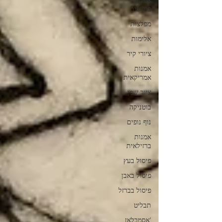
אמנות
פוליטית
מפלצות
אלימות
ציורי קיר
אמנות
אמריקאית
ציור שמן
בוטניקה
נוף נופים
אמנות
ברזילאית
פיסול בעץ
פיסול באבן
פיסול בברזל
תבליט
'אסמבלאז