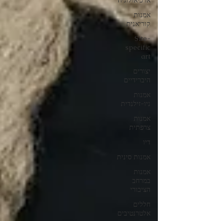
ארכיאולוגיה
אמנות
קוריאנית
Site-
specific
art
יצורים
היברידיים
אמנות
ניו-זילנדית
אמנות
צרפתית
דיו
אמנות סינית
אמנות
במרחב
הציבורי
חללים
אלטרנטיבים