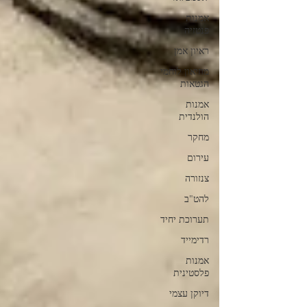
אמנות
פנטזיה
ראיון אמן
מוזיאון לוחמי
הגטאות
אמנות
הולנדית
מחקר
עירום
צנזורה
להט"ב
תערוכת יחיד
רדימייד
אמנות
פלסטינית
דיוקן עצמי