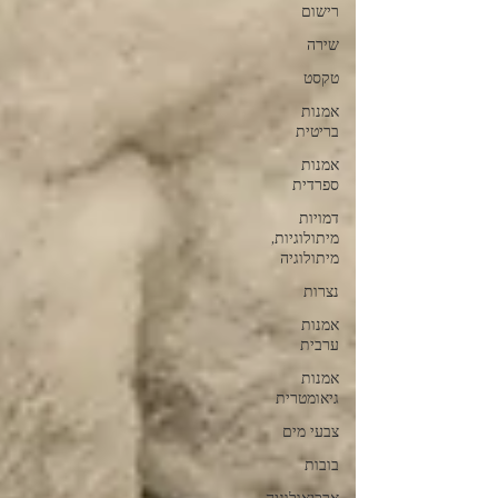
רישום
שירה
טקסט
אמנות
בריטית
אמנות
ספרדית
דמויות
מיתולוגיות,
מיתולוגיה
נצרות
אמנות
ערבית
אמנות
גיאומטרית
צבעי מים
בובות