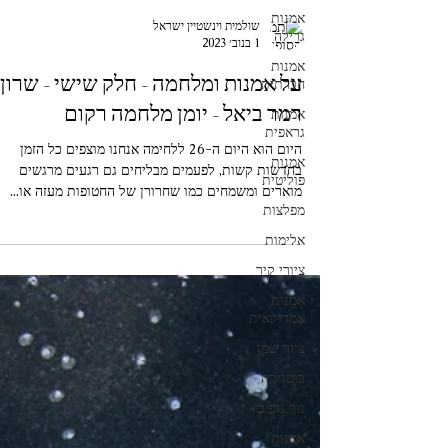
אמנות
גרילה
אמנות
שולמית וינשטיין ישראל
חברתית
1 בנוב׳ 2023
אמנות
על אמנות ומלחמה - חלק שישי - שרון
גראפית
רמר ביאל - יומן מלחמה רקום
אמנות
פוליטית
היום הוא היום ה-26 ללחימה אנחנו מוצפים כל הזמן
מפלצות
בחדשות קשות, לפעמים מבליחים גם רגעים מרגשים
אלימות
מוארים ומשמחים כמו שחרורן של החטופות מעזה או...
ציורי קיר
אמנות
אמריקאית
ציור שמן
בוטניקה
נוף נופים
אמנות