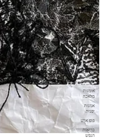
חיות
בעלי
חיים
'קולאז
אוצרות
ביקור
סטודיו
מופשט
ביקורת
תערוכה
שטיחים
אומנות
מלאכה
אמנות
יפנית
פופ ארט
בריאות
הנפש