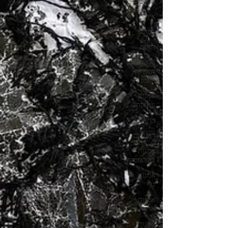
טקסטיל
איור
ספרים
הדפס
הסטוריה/
תולדות
האמנות
אמנות
עתיקה
מחאה
ריאליזם
אמנות
בינלאומית
אמנות
גוף
אמנות
אדמה
אמנות