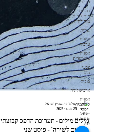
ספרדית
דמויות
מיתולוגיות,
מיתולוגיה
נצרות
אמנות
ערבית
אמנות
גיאומטרית
צבעי
מים
בובות
ארכיאולוגיה
אמנות
קוריאנית
Site-
specific
art