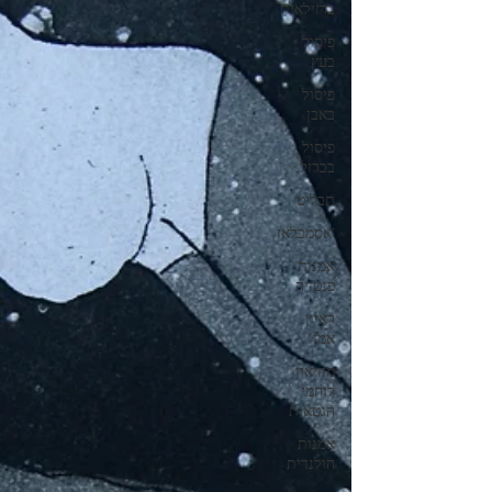
ברזילאית
פיסול
בעץ
פיסול
באבן
פיסול
בברזל
תבליט
'אסמבלאז
אמנות
פנטזיה
ראיון
אמן
מוזיאון
לוחמי
הגטאות
אמנות
הולנדית