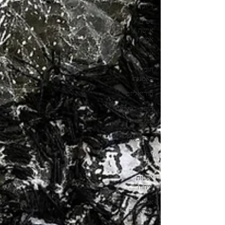
דיוקן
נשים /
אישה /
אמנית
ציור
הומור
באמנות
סוריאליזם
היפר-ריאליזם
מיצב
אדריכלות
עבודות
נייר
אמנות
מיחזור
אמנות
ישראלית