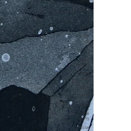
מחקר
עירום
צנזורה
להט"ב
תערוכת
יחיד
רדימייד
אמנות
פלסטינית
דיוקן
עצמי
רישום
שירה
טקסט
אמנות
בריטית
אמנות