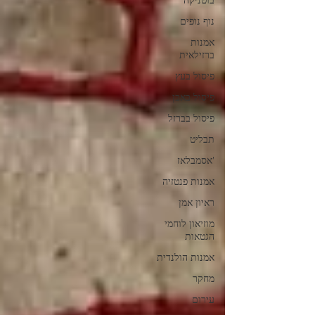
בוטניקה
נוף נופים
אמנות
ברזילאית
פיסול בעץ
פיסול באבן
פיסול בברזל
תבליט
'אסמבלאז
אמנות פנטזיה
ראיון אמן
מוזיאון לוחמי
הגטאות
אמנות הולנדית
מחקר
עירום