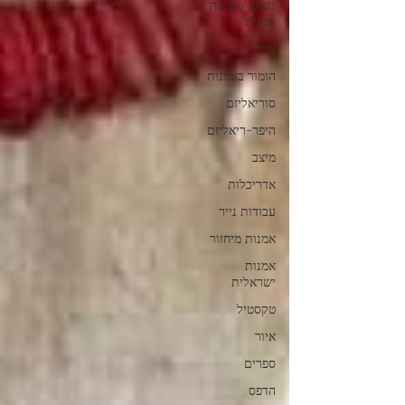
נשים / אישה /
אמנית
ציור
הומור באמנות
סוריאליזם
היפר-ריאליזם
מיצב
אדריכלות
עבודות נייר
אמנות מיחזור
אמנות
ישראלית
טקסטיל
איור
ספרים
הדפס