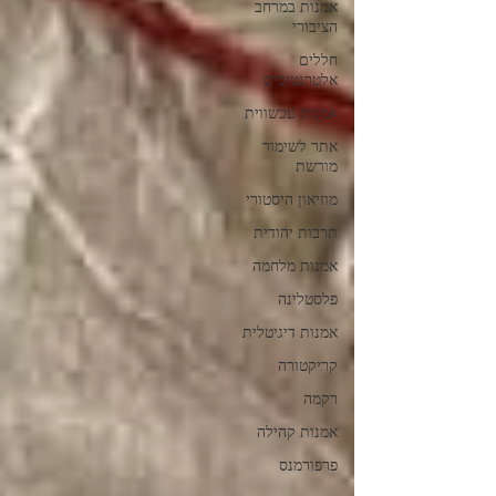
אמנות במרחב
הציבורי
חללים
אלטרנטיבים
אמנות עכשווית
אתר לשימור
מורשת
מוזיאון היסטורי
תרבות יהודית
אמנות מלחמה
פלסטלינה
אמנות דיגיטלית
קריקטורה
רקמה
אמנות קהילה
פרפורמנס