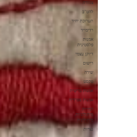
צנזורה
להט"ב
תערוכת יחיד
רדימייד
אמנות
פלסטינית
דיוקן עצמי
רישום
שירה
טקסט
אמנות בריטית
אמנות ספרדית
דמויות
מיתולוגיות,
מיתולוגיה
נצרות