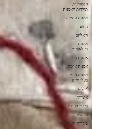
הסטוריה/
תולדות האמנות
אמנות עתיקה
מחאה
ריאליזם
אמנות
בינלאומית
אמנות גוף
אמנות אדמה
אמנות חיות
בעלי חיים
'קולאז
אוצרות
ביקור סטודיו
מופשט
ביקורת תערוכה