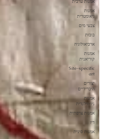
אמנות ערבית
אמנות
גיאומטרית
צבעי מים
בובות
ארכיאולוגיה
אמנות
קוריאנית
Site-specific
art
יצורים
היברידיים
אמנות
ניו-זילנדית
אמנות צרפתית
דיו
אמנות סינית