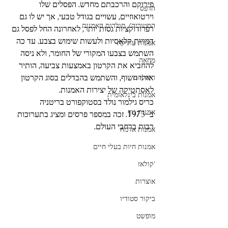
פירוקם והרכבתם מחדש. הפסלים שלו 
הדפס
וירטואוזיים, עשויים בגודל טבעי, אך יש לו גם 
הסטוריה/ תולדות האמנות
רפרודוקציות גסות יותר, לאחרונה החל לפסל גם 
דמויות קלאסיות ולעשות שימוש בצבע. עד כה 
אמנות עתיקה
השתמש בצבעו המקורי של החומר, ולא ניסה 
מחאה
להחביא את הקרטון באמצעות צביעה, הותיר 
אותו חשוף, והשתמש בהבדלים בסוג הקרטון 
ריאליזם
לאסתטיקה של יצירות האמנות.
אמנות בינלאומית
כריס גילמור נולד בסטוקפורט בריטניה 
אמנות גוף
ב-1973. זכה במספר פרסים ומציג בתערוכות 
רבות ברחבי העולם. 
אמנות אדמה
אמנות חיות בעלי חיים
'קולאז
אוצרות
ביקור סטודיו
מופשט