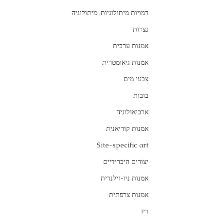
דמויות מיתולוגיות, מיתולוגיה
נצרות
אמנות ערבית
אמנות גיאומטרית
צבעי מים
בובות
ארכיאולוגיה
אמנות קוריאנית
Site-specific art
יצורים היברידיים
אמנות ניו-זילנדית
אמנות צרפתית
דיו