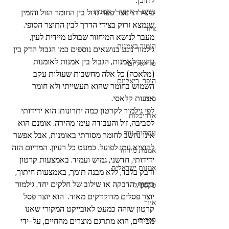
לתוכן. 
נשים / אישה / אמנית
ביצירתו נוצר פער גדול בין החומר הזול והזמין 
שנמצא זרוק בצידי הדרך לבין התוצר הסופי. 
ציור
מעבר לנושא המיחזור שבולט מיידית לעין, 
הומור באמנות
גילמור נוגע בנושאים נוספים כמו הגבול הדק בין 
עיצוב לאמנות, הגבול בין אמנות לאומנות 
סוריאליזם
(מלאכה) כל אלה מחשבות שעולות עקב 
היפר-ריאליזם
השמוש בחומר שהוא תעשייתי ולא חומר 
אמנות קלאסי. 
מיצב
לפי גילמור לקרטון כמה יתרונות: הוא ידידותי 
אדריכלות
לסביבה, זול והעבודה עימו מהירה. אומנם הוא 
עבודות נייר
אינו נחשב לחומר מסורתי באומנות, אבל אפשר 
להוציא עמו לפועל, כמעט כל רעיון. המדיום הזה 
אמנות מיחזור
ידידותי, חדשני, גמיש ועמיד. באמצעות קרטון 
אמנות ישראלית
ודבק בלבד, ללא מבנה תומך, באמצעות חיתוך, 
כיפוף, הדבקה או שילוב של חלקים יחד, גילמור 
טקסטיל
יוצר פסלים מדוקדקים מאוד.  הוא יוצר פסל 
איור
קרטון שזהה כמעט לאובייקט המקורי שאנו 
ספרים
מכירים, הוא מתרגם מוצרים מהחיים, על-ידי 