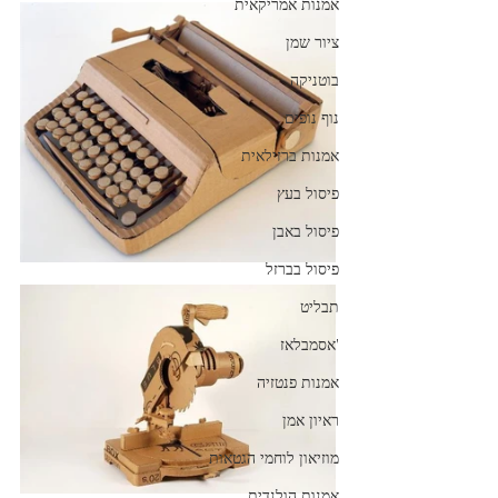
אמנות אמריקאית
ציור שמן
בוטניקה
נוף נופים
אמנות ברזילאית
פיסול בעץ
פיסול באבן
פיסול בברזל
תבליט
'אסמבלאז
אמנות פנטזיה
ראיון אמן
מוזיאון לוחמי הגטאות
אמנות הולנדית