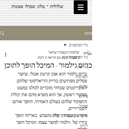
שלולית - בלוג שכולו אמנות
פוסט
כל הפוסטים
שולמית וינשטיין ישראל
כל הפוסטים
3 בפבר׳ 2020
זמן קריאה 1 דקות
כריס גילמור - המיכל הופך לתוכן
מוזיאון
כריס גילמור הוא אמן קרטון אנגלי, שיוצר 
תערוכה
פסלים מפתיעים בדיוק הריאליסטי שלהם.  
גלריה
האובייקטים שבוחר מוכרים לכולנו כמעט 
ממקור ראשון, אך הוא מוציא מהם את יכולת 
צילום
התפקוד שלהם בעולם האמיתי, והופך אותם 
פיסול
לשבריריים. 
הקרטון שבדרך כלל  משמש  כאריזה הופך 
סדנה / סדנאות / קורס
בידיו של  גילמור למוצר עצמו. המיכל הופך 
דיוקן