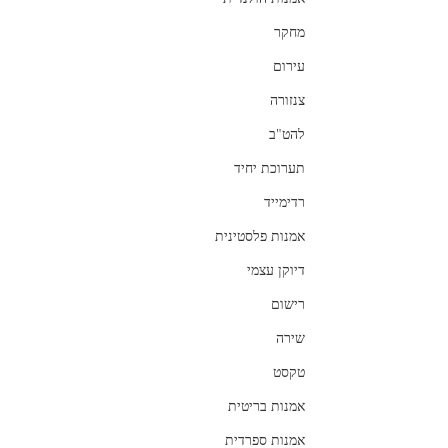
מחקר
עירום
צנזורה
להט"ב
תערוכת יחיד
רדימייד
אמנות פלסטינית
דיוקן עצמי
רישום
שירה
טקסט
אמנות בריטית
אמנות ספרדית