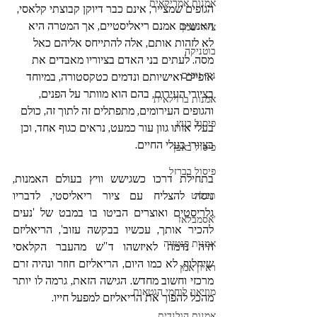
אמנות אמריקאית
הגופים שמצייר, אינם כבר דיוקן קבוצתי קלאסי, 
האנשים אמנם ריאליסטיים, אך המטרה היא 
ציור שמן
לא לזהות אותם, אלה להתייחס אליהם כאל 
בוטניקה
מסה. לעתים בני האדם בציוריו מאבדים את 
נוף נופים
אופיים ואישיותם ונדמים כטקסטורה, במיוחד 
בציורי העירום, בהם הוא מוותר על הפנים, 
אמנות ברזילאית
והגופים העירומים, מתפתלים זה לתוך זה, כולם 
פיסול בעץ
בעלי אותו גוון עור כמעט, נראים כגוף אחד, וכן 
בציורי בעלי החיים.
פיסול באבן
פיסול בברזל
בתחילת דרכו כשגישש וויץ בעולם האמנות, 
ניסה להצליח עם ציור ריאליסטי, לדבריו 
תבליט
גלריסטים ואוצרים הביטו בו במבט של 'נעים 
'אסמבלאז
להכיר אותך, עכשיו בבקשה עזוב', הריאליזם 
אמנות פנטזיה
היה נדמה לאיזשהו ד"ש מהעבר הקלאסי 
שיחלוף, לא כמו היום, הריאליזם חוזר ונהיה זרם 
ראיון אמן
מרכזי וחשוב מחדש. הגישה הזאת, גרמה לו יותר 
מוזיאון לוחמי הגטאות
מהכל להפוך את הריאליזם למפעל חייו.
אמנות הולנדית