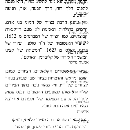
ההפך ממה שהוא מנה להשיג בציור, הוא מנסה 
ביקורת תערוכה
לתפוס הלך רוח, דרך הבעה, אור, תנועה 
שטיחים
ותחושה. 
וויץ עוסק הרבה בציור של המוני בני אדם, 
אומנות מלאכה
קיימים בתולדות האמנות לא מעט דיוקנאות 
אמנות יפנית
קבוצתיים, כמו הציור של רמברנדט מ-1632, 
פופ ארט
"שיעור האנטומיה של ד"ר טולפ", וציורו של 
פרנס האלס מ-1627, "המשתה של קציני 
בריאות הנפש
המשמר האזרחי של קליברמן, הארלם". 
אמנות גרילה
בציורי המאסטרים הקלאסיים, הציורים כמובן 
אמנות חברתית
הוזמנו מראש, והדמויות בציור ישבו שעות, בניגוד 
אמנות גראפית
לציורים של וויץ. וויץ מאוד נוכח בתוך הציורים 
שלו, הוא מגיע למופעים ההמוניים ונכנס עמוק 
אמנות פוליטית
לתוך הקהל עם המצלמה שלו, ולעתים אף יוצא 
מפלצות
מאירועים אלה חבול ומוכה.
אלימות
הוא שואב השראה רבה מציור קלאסי, בעיקר 
ציורי קיר
בטכניקת ציור הגוף בציורי השמן, אך המוני 