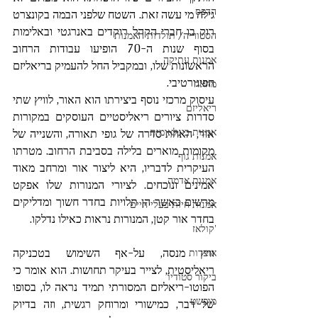
הדפס
גילה מי עשה זאת. השטח שלפני הבמה בקונצרט 
רוק בו חברי הקהל רוקדים באנרגטי ובאלימות 
הסטוריה/ תולדות האמנות
בסוף שנות ה-70 הופיעו עבודות הרחוב 
אמנות עתיקה
הראשונות שלו, ובמקביל החל להעמיק בריאליזם 
הפיגורטיבי.
מחאה
עיסוק מרכזי נוסף ביצירתו הוא האור, לוויץ שתי 
ריאליזם
סדרות ציורים ריאליסטיים העוסקים במקורות 
אמנות בינלאומית
אור, האחת סדרה של גופי תאורה, והשנייה של 
מקומות מוארים בלילה בסביבת הרחוב. מטרתו 
אמנות גוף
העיקרית לדבריו, היא ליצור אור ומרחב מאוד 
אמנות אדמה
אמינים ונוכחים. לציורי המנורות שלו אפקט 
מרשים כאשר הן תלויות בחדר חשוך ומדליקים 
אמנות חיות בעלי חיים
בחדר אור קטן, המנורות נראות כאילו נדלקו.
'קולאז
וויץ מנסה, על-אף השימוש בטכניקה 
אוצרות
ריאליסטית, לצייר בעיקר תחושות. הוא אומר כי 
ביקור סטודיו
הפוטו-ריאליזם המסורתי תמיד נראה לו, בסופו 
מופשט
של דבר, כמישורי ומרוחק רגשית, וזה בדיוק 