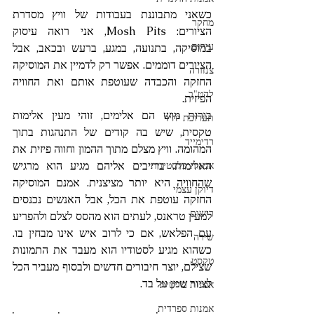
כשאני מתבוננת בעבודות של וויץ מסדרת 
מחקר
הציורים: Mosh Pits, אני רואה עיסוק 
עירום
במוסיקה, בתנועה, במגע, ברעש ובכאב, אבל 
הציורים דוממים. אפשר רק לדמיין את המוסיקה 
צנזורה
החזקה והכבדה שעוטפת אותם ואת החוויה 
להט"ב
הפיזית. 
בורות מוש הם אלימים, זוהי מעין אלימות 
תערוכת יחיד
טקסית, שיש בה קודים של התנהגות בתוך 
רדימייד
המהומה. וויץ מצלם מתוך ההמון וחווה פיזית את 
האלימות. ברייבים אליהם מגיע הוא מרגיש 
אמנות פלסטינית
שהחוויה היא יותר מציצנית. אמנם המוסיקה 
דיוקן עצמי
החזקה עוטפת את הכל, אבל האנשים נכנסים 
רישום
למעין טראנס, לעתים הוא מהסס לצלם ולהפריע 
עם הפלאש, אם כי לרוב איש אינו מבחין בו. 
שירה
כשהוא מגיע לסטודיו הוא מעבד את התמונות 
טקסט
שצילם, יוצר חיבורים חדשים ולבסוף מעביר הכל 
לציור שמן על בד.
אמנות בריטית
אמנות ספרדית