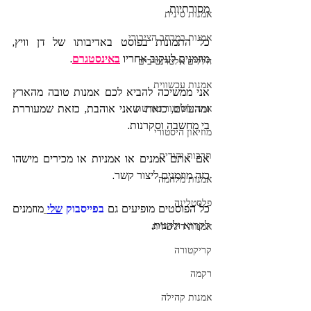
מסורתיות.
אמנות סינית
אמנות במרחב הציבורי
כל התמונות בפוסט באדיבותו של דן וויץ, 
מוזמנים לעקוב אחריו 
באינסטגרם
.
חללים אלטרנטיבים
אמנות עכשווית
אני ממשיכה להביא לכם אמנות טובה מהארץ 
ומהעולם, כזאת שאני אוהבת, כזאת שמעוררת 
אתר לשימור מורשת
בי מחשבה וסקרנות.
מוזיאון היסטורי
תרבות יהודית
אם אתם אמנים או אמניות או מכירים מישהו 
כזה מוזמנים ליצור קשר.
אמנות מלחמה
פלסטלינה
כל הפוסטים מופיעים גם 
בפייסבוק 
שלי
מוזמנים 
לקרוא ולהנות.
אמנות דיגיטלית
קריקטורה
רקמה
אמנות קהילה