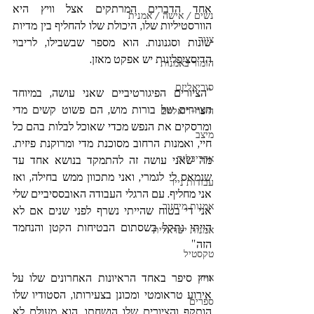
אחד הדברים המרתקים אצל וויץ היא 
נשים / אישה / אמנית
הוורסטיליות שלו, היכולת שלו להחליף בין מדיות 
ציור
שונות וסגנונות. הוא מספר שבשבילו, לריבוי 
הדיסציפלינות יש אפקט מאזן. 
הומור באמנות
סוריאליזם
"הציורים הפיגורטיביים שאני עושה, במיוחד 
הציורים של בורות מוש, הם פשוט קשים מדי 
היפר-ריאליזם
ומרסקים את הנפש מכדי שאוכל לבלות בהם כל 
מיצב
חיי, ואמנות הרחוב מסוכנת מדי ומרוקנת פיזית. 
אדריכלות
מה שאני עושה זה להתמקד בנושא אחד עד 
שנמאס לי לגמרי, ואני מתכוון ממש בחילה, ואז 
עבודות נייר
אני מחליף. עם הרגלי העבודה האובססיביים שלי 
אמנות מיחזור
אני די בטוח שהייתי נשרף לפני שנים אם לא 
הייתי נתקל בשסתום הבטיחות הקטן והנחמד 
אמנות ישראלית
הזה"
טקסטיל
וויץ סיפר באחד הראיונות האחרונים שלו על 
איור
אירוע טראומטי ומכונן בצעירותו, הסטודיו שלו 
ספרים
הותקף והציורים שלו הושחתו. הוא מעולם לא 