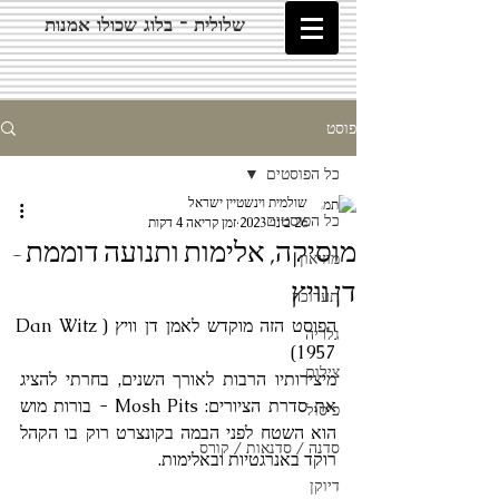
שלולית - בלוג שכולו אמנות
פוסט
כל הפוסטים
שולמית וינשטיין ישראל
כל הפוסטים
26 בינו׳ 2023
זמן קריאה 4 דקות
מוסיקה, אלימות ותנועה דוממת -
מוזיאון
דן וויץ
תערוכה
הפוסט הזה מוקדש לאמן דן וויץ (Dan Witz 
גלריה
1957)
צילום
מיצירותיו הרבות לאורך השנים, בחרתי להציג 
את סדרת הציורים: Mosh Pits - בורות מוש 
פיסול
הוא השטח לפני הבמה בקונצרט רוק בו הקהל 
סדנה / סדנאות / קורס
רוקד באנרגטיות ובאלימות.
דיוקן