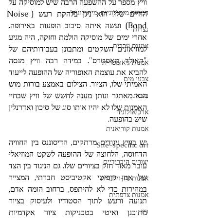
וויץ מספר על ההשפעה הרבה שיש למוסיקה על 
דמויות מיתולוגיות, מיתולוגיה
החיים שלו. הוא ניגן בלהקת רעש (Noise 
Band) ועשה איתה סיבוב הופעות באירופה. 
נצרות
אחרי ימים של מוסיקה הולמת וחזקה, היה מגיע 
אמנות ערבית
למוזיאונים השקטים ומתבונן בעבודותיהם של 
"האולד מאסטרס". במידה רבה וויץ מנסה 
אמנות גיאומטרית
להביא את עוצמת האופוריה של ההופעה לייעוד 
צבעי מים
האמיתי שלו, הציור. הצילום באמצע בורות מוש 
הוא מאתגר ונותן מענה לחשש של וויץ שבחיי 
בובות
האמנות שלו לא יהיו אותו סוג של סיכון ואדרנלין 
ארכיאולוגיה
שיש בהופעה.
אמנות קוריאנית
יש בוויץ ניגודים מרתקים, הדיסוננס בין החוויה 
Site-specific art
הדחוסה, הלחוצה של ההופעה לשקט המוזיאלי 
יצורים היברידיים
עובר מאוד חזק בציורים שלו. גם הניגוד בין הצד 
של אמן גרפיטי אקטיביסט חברתי, המצייר 
אמנות ניו-זילנדית
במהירות כדי לא להיתפס, ברחוב הומה אדם, 
אמנות צרפתית
תנועה ורעש לתוך הסטודיו ולעיסוק בציור 
דיו
מתוכנן ואיטי בטכניקות ציור אקדמיות 