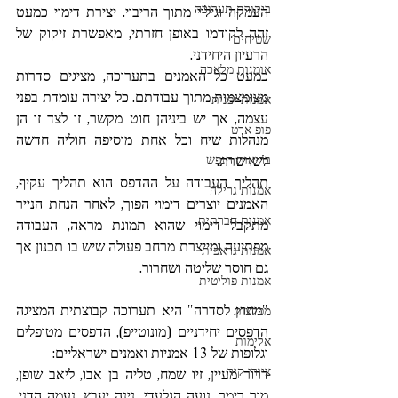
ביקורת תערוכה
העמקה וגילוי מתוך הריבוי. יצירת דימוי כמעט 
זהה לקודמו באופן חזרתי, מאפשרת זיקוק של 
שטיחים
הרעיון היחידני.
אומנות מלאכה
כמעט כל האמנים בתערוכה, מציגים סדרות 
מצומצמות מתוך עבודתם. כל יצירה עומדת בפני 
אמנות יפנית
עצמה, אך יש ביניהן חוט מקשר, זו לצד זו הן 
פופ ארט
מנהלות שיח וכל אחת מוסיפה חוליה חדשה 
לשרשרת.
בריאות הנפש
תהליך העבודה על ההדפס הוא תהליך עקיף, 
אמנות גרילה
האמנים יוצרים דימוי הפוך, לאחר הנחת הנייר 
אמנות חברתית
מתקבל דימוי שהוא תמונת מראה, העבודה 
מפתיעה ומייצרת מרחב פעולה שיש בו תכנון אך 
אמנות גראפית
גם חוסר שליטה ושחרור.
אמנות פוליטית
"מחוץ לסדרה" היא תערוכה קבוצתית המציגה 
מפלצות
הדפסים יחידניים (מונוטייפ), הדפסים מטופלים 
אלימות
וגלופות של 13 אמניות ואמנים ישראליים:
ציורי קיר
דרור מעיין, זיו שמח, טליה בן אבו, ליאב שופן, 
מור רימר, נועה הגלעדי, נינה יעבץ, נעמה הדני, 