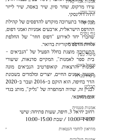
אמנות אמריקאית
עידו מרקוס, שחר סיון, שיר באסה, שיר לייזר 
ציור שמן
ותיה דולינסקי.
קיר אחד בתערוכה מוקדש להדפסים של קהילת 
בוטניקה
ההדפס הישראלית, ארבעים אמניות ואמני דפוס, 
נוף נופים
שחברו יחד לאירוע "דפוס חוזר" של החלפת 
אמנות ברזילאית
גלויות הדפס מקוריות בדואר.
התערוכה מוצגת בחלל הפעיל של "הנביאים - 
פיסול בעץ
בית ספר לאמנות", המקיים סדנאות, שיעורי 
פיסול באבן
אמנות והרצאות. קואופרטיב הנביאים מונה 
תשעה אמנים החיים, יוצרים ומלמדים בשכונת 
פיסול בברזל
הדר בחיפה, הוא הוקם ב-2016 ועבר ב-2020 
תבליט
לבניין זה, שהיה המתפרה של "גליק", מותג בגדי 
הים החיפאי.
'אסמבלאז
אמנות פנטזיה
רחוב יחיאל 3, חיפה, שעות פתיחה: שישי 
ראיון אמן
10:00-14:00 / שבת 10:00-15:00
,
מוזיאון לוחמי הגטאות
אמנות הולנדית