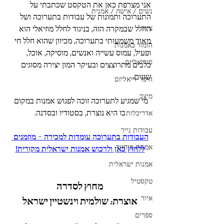
אני מצרפת כאן את הטקסט שכתבתי על 
נשים / אישה / אמנית
התערוכה ותמונות של עבודות בתערוכה ושל 
ציור
החלל שבמקרה הזה, בניגוד לחלל מוזיאלי הוא 
מאוד משמעותי בתערוכה, מכיוון שהוא חלל חי 
הומור באמנות
ופעיל, עמוס עשייה ואנשים, מוסיקה, אוכל, 
סוריאליזם
כלבים מתרוצצים ובעיקר המון יצירה מסוגים 
שונים. 
היפר-ריאליזם
מיצב
מי שמגיע לתערוכה זוכה לפגוש אמנות במקום 
בו היא נוצרת, בסטודיו ובסדנה.
אדריכלות
עבודות נייר
העבודות בתערוכה עומדות למכירה - מוזמנים 
אמנות מיחזור
ללחוץ כאן ולרכוש אמנות ישראלית מקורית!
אמנות ישראלית
טקסטיל
מחוץ לסדרה
איור
אוצרת: שולמית וינשטיין ישראל
ספרים