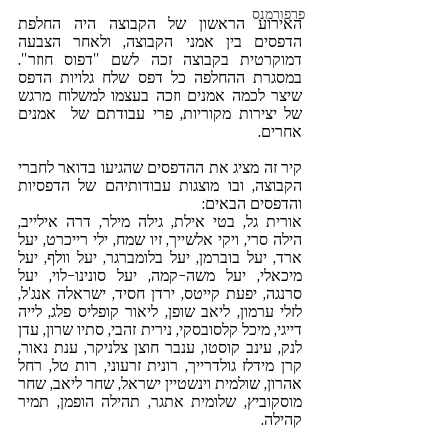
פרפורמנס
האירוע הראשון של הקבוצה היה החלפת 
הדפסים בין אמני הקבוצה, ולאחר הצבעה 
דמוקרטית בקבוצה זכה לשם "דפוס חוזר". 
במסגרת ההחלפה כל דפס שלח גלויות הדפס 
שיצר לכמה אמנים וזכה בעצמו למשלוח מרגש 
של יצירות מקוריות, פרי עבודתם של  אמנים 
אחרים.
קיר זה מציג את ההדפסים שהגיעו בדואר לחברי 
הקבוצה, ובו מוצגות עבודותיהם של הדפסיות 
והדפסים הבאים: 
אורית גל, בטי אילת, גילה מילר, דרה אילייב, 
הילה סרי, ויקי אלשייך, זיו שמח, ילי רייכרט, יעל 
ארד, יעל בוברמן, יעל בלומברגר, יעל וולף, יעל 
מיכאלי, יעל משה-קמה, יעל סונינו-לוי, יעל 
סרנגה, יפעת קייטס, ירדן חסיד, ישראלה אנג'ל, 
לזלי ערמון, ליאב שופן, ליאור קופליס פלג, לייה 
דייגי, מיכל קלסובסקי, נירית זהבי, סתיו שרון, עדן 
לנק, עינב קוסטו, ענבר חוצן צלניקר, ענת נאור, 
קרן מידלז גולדרייך, רונית זרעוני, רות טל, רחל 
אהרון, שולמית וינשטיין ישראל, שחר ליאב, שחר 
מוסקוביץ, שלומית אתגר, תהילה הופמן, תמיר 
קהילה.