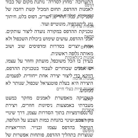
התערוכה "מחוץ לסדרה" נותנת מקום של כבוד 
הדפס
לאמנות ההדפס, תחום המכיל קשת רחבה של 
הסטוריה/ תולדות האמנות
טכניקות, כמו: תחריט, תצריב, דפוס בלט, חיתוך 
עץ, ליתוגרפיה, מונוטייפ ועוד.
אמנות עתיקה
טכניקת ההדפס במקורה נועדה ליצור עותקים. 
מחאה
אמני ההדפס, עושים שימוש ביכולת השכפול ולא 
אחת יוצרים בסדרות ומדפיסים שוב ושוב 
ריאליזם
מאותה גלופה ראשונית.
אמנות בינלאומית
בעידן בו הכל משוכפל, מועתק וחוזר על עצמו, 
אמנות גוף
יש אמנים שבוחרים לעבוד בטכניקת ההדפס, 
דווקא כדי ליצור יצירה אחת ייחודית. לפעמים, 
אמנות אדמה
היצירה היא בעלת פוטנציאל שכפול, שנותר לא 
אמנות חיות בעלי חיים
ממומש.
הטכניקה מאפשרת לאמנים מחקר כמעט 
'קולאז
מעבדתי באמצעות ניסיונות חוזרים, ויצירת 
אוצרות
טרנספורמציות בתוך הסדרות עצמן, דרך שינויי 
גוון הצבע, שינוי בהנחת כמות הצבע על הגלופה, 
ביקור סטודיו
הטיפול בהדפס עצמו ובנייר. הווריאציות 
מופשט
שנוצרות בתהליך ההדפס, פותחות אפשרות של 