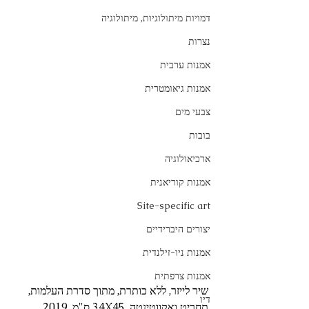
דמויות מיתולוגיות, מיתולוגיה
נצרות
אמנות ערבית
אמנות גיאומטרית
צבעי מים
בובות
ארכיאולוגיה
אמנות קוריאנית
Site-specific art
יצורים היברידיים
אמנות ניו-זילנדית
אמנות צרפתית
שיר לייזר, ללא כותרת, מתוך סדרת העלמות, 
דיו
תחריט ואקווטינטה, 34X45 ס"מ, 2019 