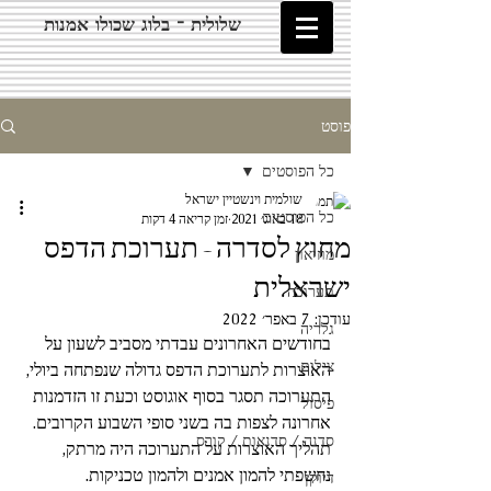
שלולית - בלוג שכולו אמנות
פוסט
כל הפוסטים
שולמית וינשטיין ישראל
כל הפוסטים
18 באוג׳ 2021
זמן קריאה 4 דקות
מחוץ לסדרה - תערוכת הדפס
מוזיאון
ישראלית
תערוכה
עודכן:
7 באפר׳ 2022
גלריה
בחודשים האחרונים עבדתי מסביב לשעון על 
צילום
האוצרות לתערוכת הדפס גדולה שנפתחה ביולי, 
התערוכה תסגר בסוף אוגוסט וכעת זו הזדמנות 
פיסול
אחרונה לצפות בה בשני סופי השבוע הקרובים.
סדנה / סדנאות / קורס
תהליך האוצרות על התערוכה היה מרתק, 
נחשפתי להמון אמנים ולהמון טכניקות.
דיוקן