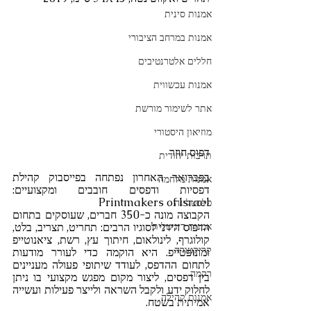
אמנות סינית
אמנות במרחב הציבורי
חללים אלטרנטיבים
אמנות עכשווית
אתר לשימור מורשת
מוזיאון היסטורי
דפוס חוזר 
תרבות יהודית
בפברואר האחרון נפתחה בפייסבוק קהילת 
אמנות מלחמה
דפסיות ודפסים חובבים ומקצועיים: 
Printmakers of Israel 
פלסטלינה
הקבוצה מונה כ-350 חברים, שעוסקים בתחום 
הדפוס הידני לסוגיו הרבים: תחריט, תצריב, בלט, 
אמנות דיגיטלית
קולוגרף, לינולאום, חיתוך עץ, רשת, ציאנוטייפ 
קריקטורה
ומונופטייפ. היא הוקמה כדי לעורר מודעות 
לתחום ההדפס, לעודד שיתופי פעולה מעניינים 
רקמה
בין דפסים, ליצור מקום מפגש מקצועי בו ניתן 
לחלוק ידע ולקבל השראה ולייצר פעילות ועשייה 
אמנות קהילה
אמיתית בשטח.