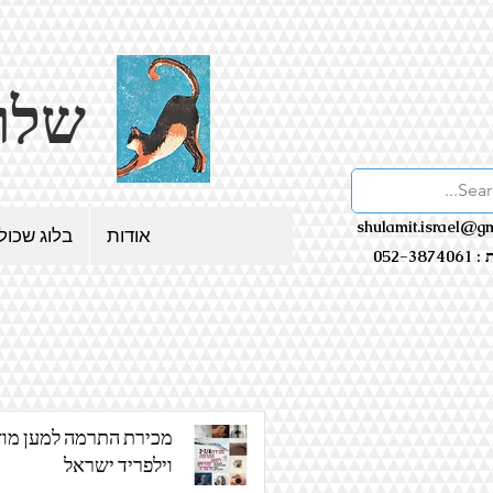
שלולית - בלוג שכולו אמנות
shulamit.israel@g
אודות
בלוג שכול
052-38
מכירת התרמה למען מוז
וילפריד ישראל