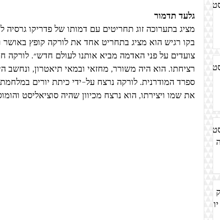
סט
גלעד תדמור
מציג בתערוכה זוג תחריטים עם דמותו של פדריקו גרסיה לור
בקו רגיש הוא מציג בתחריט אחד את לורקה קופץ באושר 
ו
צועדים על פני האדמה מביא אותנו לעולם חדש״
. לורקה חי
סט
רציחתו. הוא היה משורר, מחזאי ובמאי תיאטרון, ונחשב ה
ספרד המודרנית. לורקה נרצח על-ידי כיתת יורים במלחמת 
את שמו ויצירתו, הוא נרצח מכיוון שהיה סוציאליסט והומוס
סט
ק
יומן