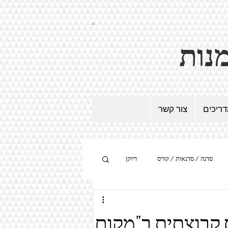
ריכים
צור קשר
סדנה / סדנאות / קורס
דיוקן
היפר-ריאליזם
מיצב
 קבוצתית ב"מקום