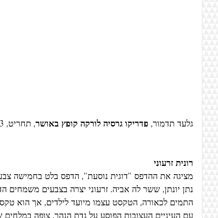
גלעד תדמור, 
פדריקו גרסיה לורקה קופץ באושר
, תחריט, 2023
רונית זרעוני
מציגה את ההדפס "דוגית נוסעת", הדפס בלט בחמישה צבעי
נתן יונתן, ששר לה אביה. זרעוני יצרה בצבעים משמחים 
התמים לכאורה, הטקסט עצמו מיועד לילדים, אך הוא טקסט
עם העיניים העצובות הפוסע על גדת הנהר, צופה במלחים ש