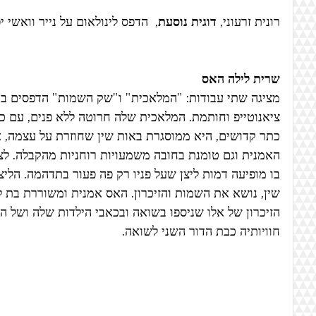
רונית זרעוני, 
דוגית נוסעת
,  הדפס לינולאום על נייר וואשי יפני, 
שרית לילה האס
מציגה שתי עבודות: "המלאכית" ו"שק השמות" הדפסים בט
ציאנוטייפ וחותמת. המלאכית שלה חרוטה ללא פנים, עם כנפ
כתר קדושים, היא ממוסגרת באות שין שחוזרת על עצמה, 
האמנית וגם טומנת בחובה משמעויות רוחניות מהקבלה. ל
בו מופיעה דמות ליצן שעל פניו רק פה פעור בתדהמה. הלי
שין, נושא את השמות והזיכרון. האס אמנית ומשוררת בת ל
הזיכרון של אלו שניספו בשואה ובכאבי הילדות שלה ושל הו
חוויותיה כבת הדור השני לשואה.