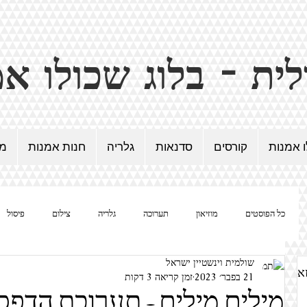
ו אמנות
קורסים
סדנאות
גלריה
חנות אמנות
מד
כל הפוסטים
מוזיאון
תערוכה
גלריה
צילום
פיסול
שולמית וינשטיין ישראל
נשים / אישה / אמנית
ציור
הומור באמנות
סוריאליזם
און
21 בפבר׳ 2023
זמן קריאה 3 דקות
מילים מילים - תערוכת הדפס