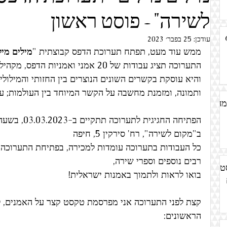
אדריכלות
עבודות נייר
אמנות מיחזור
אמנות ישראלית
לשירה" - פוסט ראשון
M
עודכן:
25 בפבר׳ 2023
ממש עוד מעט, תפתח תערוכת הדפס קבוצתית "
מילים מיל
הדפס
הסטוריה/ תולדות האמנות
אמנות עתיקה
מחאה
התערוכה תציג עבודות של 20 אמני ואמניות הדפס, מקהילת ההדפס הישראלית.
והיא עוסקת בקשרים השונים הנוצרים בין החזותי והמילולי, 
ותמונה, ומזמנת מחשבה על הקשר המיוחד בין העולמות; ע
אמנות גוף
אמנות אדמה
אמנות חיות בעלי חיים
'קולאז
מה
הפתיחה החגיגית לתערוכה תתקיים ב-03.03.2023, בשעה: 12:00
ב"מקום לשירה", רח' סירקין 5, חיפה
כל העבודות בתערוכה עומדות למכירה, בפתיחת התערוכה 
רבים נוספים וספרי שירה,
ט
בואו לראות ולתמוך באמנות ישראלית!
קצת לפני התערוכה אני מפרסמת טקסט קצר על האמנים, ל
הראשונים: