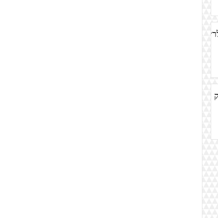
מה - הגלריה
ק