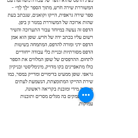
מציג הדפס שהוא תוצר של עבודה משותפת עם 
המשוררת שירה חֹרש, מתוך הספר ״לֶךְ לְךָ״ - 
ספר שירה גראפית, הייקו וקואנים, שנכתב בעת 
שהות ארוכה של המשוררת במנזר זן ביפן. 
הדפס זה נעשה במיוחד עבור התערוכה והשיר 
רשום עליו בכתב ידה של חֹרש. שופן הוא אמן 
הדפס ידני ומורה להדפס, המתמחה בשיטות 
הדפס מסורתיות ובניית כלי עבודה ייחודיים 
לתחום. ההדפסים של שופן המלווים את הספר 
כולו מתאפיינים בקו מדויק, מינימליסטי ובניקיון 
גראפי. שופן ממעיט בדימויים ומדייק במסר, כמו 
שירת ההייקו המתומצתת, הנשמעת לעתים 
פשוטה מידי ומובנת בקריאה ראשונה, 
וכשמתעמקים בה מגלים מסרים ותובנות 
עמוקות.