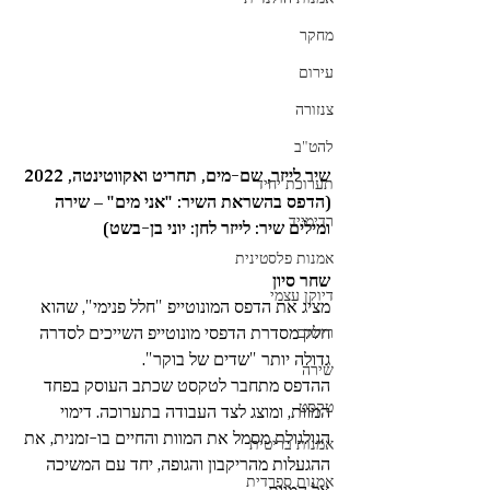
מחקר
עירום
צנזורה
להט"ב
שיר לייזר, שם-מים, תחריט ואקווטינטה, 2022 
תערוכת יחיד
(הדפס בהשראת השיר: "אני מים" – שירה 
רדימייד
ומילים שיר: לייזר לחן: יוני בן-בשט)
אמנות פלסטינית
שחר סיון
דיוקן עצמי
מציג את הדפס המונוטייפ "חלל פנימי", שהוא 
חלק מסדרת הדפסי מונוטייפ השייכים לסדרה 
רישום
גדולה יותר "שדים של בוקר". 
שירה
ההדפס מתחבר לטקסט שכתב העוסק בפחד 
טקסט
המוות, ומוצג לצד העבודה בתערוכה. דימוי 
הגולגולת מסמל את המוות והחיים בו-זמנית, את 
אמנות בריטית
ההגעלות מהריקבון והגופה, יחד עם המשיכה 
אמנות ספרדית