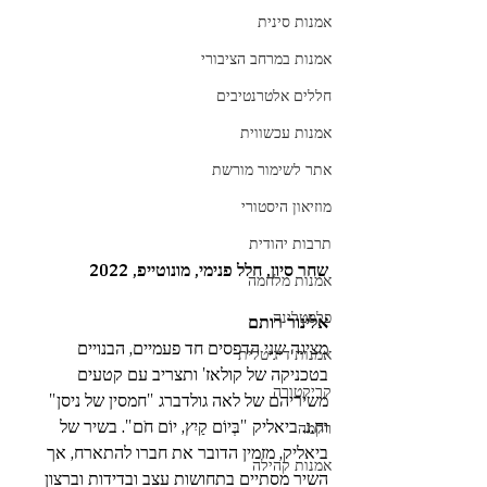
אמנות סינית
אמנות במרחב הציבורי
חללים אלטרנטיבים
אמנות עכשווית
אתר לשימור מורשת
מוזיאון היסטורי
תרבות יהודית
שחר סיון, חלל פנימי, מונוטייפ, 2022
אמנות מלחמה
פלסטלינה
אלינור רותם 
מציגה שני הדפסים חד פעמיים, הבנויים 
אמנות דיגיטלית
בטכניקה של קולאז' ותצריב עם קטעים 
קריקטורה
משיריהם של לאה גולדברג "חמסין של ניסן" 
וח.נ. ביאליק "בְּיוֹם קַיִץ, יוֹם חֹם". בשיר של 
רקמה
ביאליק, מזמין הדובר את חברו להתארח, אך 
אמנות קהילה
השיר מסתיים בתחושות עצב ובדידות וברצון 