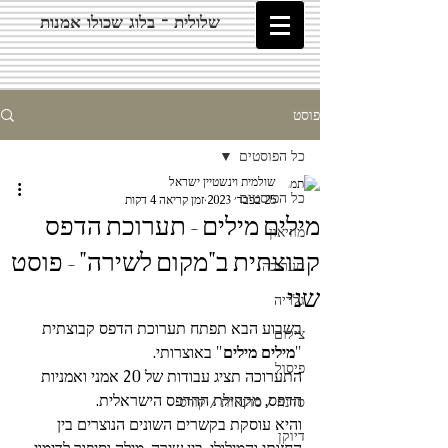
שלולית - בלוג שכולו אמנות
פוסט
כל הפוסטים
שולמית וינשטיין ישראל
כל הפוסטים
25 בפבר׳ 2023
זמן קריאה 4 דקות
מילים מילים - תערוכת הדפס
מוזיאון
קבוצתית ב"מקום לשירה" - פוסט
תערוכה
שני
גלריה
בשבוע הבא תפתח תערוכת הדפס קבוצתית 
צילום
"
מילים מילים
" באוצרותי.
פיסול
התערוכה תציג עבודות של 20 אמני ואמניות 
הדפס, מקהילת ההדפס הישראלית.
סדנה / סדנאות / קורס
והיא עוסקת בקשרים השונים הנוצרים בין 
דיוקן