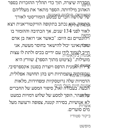
מסדרה שיצרה, תוך כדי תהליך ההזכרות בספר 
הדפס
האהוב מילדותה. הספר מתאר את מעלליהם 
הסטוריה/ תולדות האמנות
של שלושה חברים במסע הומוריסטי לאורך 
התמזה. הוא נכתב בתקופה הוויקטוריאנית ויצא 
אמנות עתיקה
לאור לפני 134 שנים, אך הכתיבה וההומור בו 
מחאה
רלוונטיים גם היום: "כאשר אני רואה בן אדם 
עובד, אינני יכול להישאר בחוסר מעשה, אני 
ריאליזם
חייב לעמוד לידו עם ידיים בכיס ולתת לו עצות 
אמנות בינלאומית
מועילות." (ציטוט מתוך הספר). שוורץ היא 
אמנות גוף
ציירת ואמנית הדפס ויוצרת בסגנון אקספרסיבי. 
עבודותיה עוצמתיות ויש בהן תחושה אפלולית, 
אמנות אדמה
הדמויות שלה גרוטסקיות ומפחידות, מלאות 
אמנות חיות בעלי חיים
הבעה. בעבודה זאת, סיפור המסע של החברים 
על הנהר, הופך למסע של שלוש דמויות כמעט 
'קולאז
לא אנושיות, בסירה קטנה, צפופה ורעועה מעל 
אוצרות
מים סוערים. 
ביקור סטודיו
מופשט