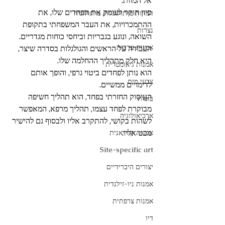
אל המוות. 
סיון חוקר לעומק את הפחדים שלו, את 
דמויות מיתולוגיות, מיתולוגיה
ההתמכרויות, את העבר המשפחתי בתקופת 
נצרות
השואה, ונוגע בגבריות וביחסי כוחות מגדריים. 
אמנות ערבית
העבודה על הראשים והגולגלות בסדרה שיצר, 
היא חלק מתהליך ההחלמה שלו. 
אמנות גיאומטרית
הוא נותן לפחדים ביטוי גרפי, והופך אותם 
צבעי מים
לדימויים ממשיים. 
העיסוק החזרתי בפחד, הוא תהליך חשיפה 
בובות
מבוקרת לפחד עצמו, תהליך מרפא, המאפשר 
ארכיאולוגיה
לשהות בקושי, להתקרב אליו ולבסוף גם להישיר 
מבט אליו. 
אמנות קוריאנית
Site-specific art
יצורים היברידיים
אמנות ניו-זילנדית
אמנות צרפתית
דיו