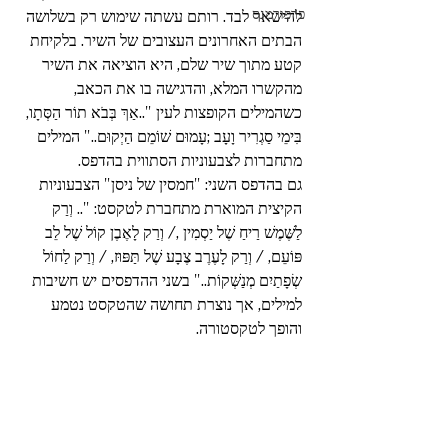
פרפורמנס
להישאר לבד. רותם עשתה שימוש רק בשלושה 
הבתים האחרונים העצובים של השיר. בלקיחת 
קטע מתוך שיר שלם, היא הוציאה את השיר 
מהקשרו המלא, והדגישה בו את הכאב, 
כשהמילים הקופצות לעין "..אַךְ בְּבֹא תוֹר הַסְּתָו, 
בִּימֵי סַגְרִיר וָעָב ;עָמוּם שׁוֹמֵם הַיְקוּם.." המילים 
מתחברות לצבעוניות הסתווית בהדפס. 
גם בהדפס השני: "חמסין של ניסן" הצבעוניות 
הקיצית המוארת מתחברת לטקסט: ".. וְרַק 
לַשֶּׁמֶשׁ רַיחַ שֶׁל יַסְמִין ,/ וְרַק לָאֶבֶן קוֹל שֶׁל לֵב 
פּוֹעֵם, / וְרַק לָעֶרֶב צֶבָע שֶׁל תַּפּוּז, / וְרַק לַחוֹל 
שְׂפָתַיִם מְנַשְּׁקוֹת.." בשני ההדפסים יש חשיבות 
למילים, אך נוצרת תחושה שהטקסט נטמע 
והופך לטקסטורה.