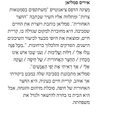
איריס סמליאן
מציגה הדפס ציאנוטייפ "משתקפים בסמטאות 
צרות" ומתלווה אליו השיר שכתבה "החצר 
האחורית". סמליאן כותבת ויוצרת את החיים 
שסביבה, היא מחוברת למקום שגדלה בו, קריית 
חיים, ומוצאת את היופי מבעד לכיעור השיכונים 
הישנים, הסדקים והלכלוך ברחובות. "..מִכָּל פִּנָּה 
נִגְלוּ אֵלַי / דַּלּוּת וַעֲלִיבוּת / וְעֹנִי שֶׁבּוֹ אִישׁ אֵינוֹ 
מַבְחִין / הֶחָצֵר הָאֲחוֹרִית / שֶׁל חֵיפָה / זָעֲקָה 
אֵלַי / אַךְ רָאִיתִי אֶת יְפִי הָאֲנָשִׁים".                 
סמליאן מתבוננת בסביבה שלה במבט ביקורתי 
אך אוהב. קריית חיים בעיניה, היא החצר 
האחורית של חיפה, סובלת מזיהום והזנחה, אבל 
היא הבית בו בחרה להישאר ולגדל את 
משפחתה.