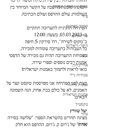
החזותי והמילולי, בין שירה, מילה וסיפור לדימוי 
נשים / אישה / אמנית
ותמונה, ומזמנת מחשבה על הקשר המיוחד בין 
העולמות; עולם ההדפס ועולם הכתיבה.
ציור
הומור באמנות
הפתיחה החגיגית לתערוכה תתקיים 
ב-03.03.2023, בשעה: 12:00
סוריאליזם
ב"מקום לשירה", רח' סירקין 5, חיפה
היפר-ריאליזם
כל העבודות בתערוכה עומדות למכירה, 
בפתיחת התערוכה תהיה גם מכירה של הדפסי 
מיצב
אמנות רבים נוספים וספרי שירה,
אדריכלות
בואו לראות ולתמוך באמנות ישראלית!
עבודות נייר
קצת לפני הפתיחה אני מפרסמת טקסט קצר על 
אמנות מיחזור
האמנים, לא על כולם בבת אחת, הנה השמונה 
אמנות ישראלית
הבאים:
טקסטיל
יעל שוורץ
איור
מציגה תחריט בהשראת הספר: "שלושה בסירה 
ספרים
אחת" של ג'רום ק. ג'רום. ההדפס הוא חלק 