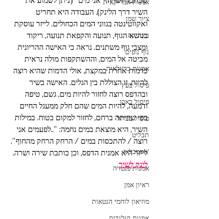
שכתבה ושרה: "אני מים" (ניתן לשמוע את 
אמנות אמריקאית
השיר דרך הלינק). העבודה היא תחריט 
ציור שמן
ואקווטינטה בגווני המים הכחולים. לייזר עוסקת 
בנושא הגוף, תנועה והקפאת תנועה, ריקוד 
בוטניקה
ומצבי גוף משתנים. נראה כי האישה ההריונית 
נוף נופים
מביטה אל המים, וההשתקפות מולה נראית 
אמנות ברזילאית
כדמות אחרת במקצת, אולי הדמות שהיא רוצה 
להיות, זו הצוללת בין הגלים. האישה בשיר 
פיסול בעץ
ובהדפס רוצה לחזור להיות מים, גשם, טיפה 
פיסול באבן
ודמעה, להיות המים שהם חלק ממעגל החיים 
כפי שהיתה ברחם, לחזור למקום בטוח. במילות 
פיסול בברזל
השיר, היא מוצאת במים נחמה: "..לפעמים אני 
תבליט
רוצה / להתכסות במים / הרחק הרחק מהחוף". 
'אסמבלאז
לייזר היא אמנית הדפס, וכן כותבת שירה ושרה. 
לינק לשיר
אמנות פנטזיה
ראיון אמן
מוזיאון לוחמי הגטאות
אמנות הולנדית