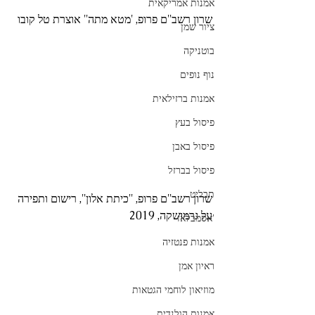
אמנות אמריקאית
שרון רשב''ם פרופ, 'מטא מתה'' אוצרת טל קובו
ציור שמן
בוטניקה
נוף נופים
אמנות ברזילאית
פיסול בעץ
פיסול באבן
פיסול בברזל
תבליט
שרון רשב''ם פרופ, ''כיתת אלון'', רישום ותפירה 
על גרמושקה, 2019
'אסמבלאז
אמנות פנטזיה
ראיון אמן
מוזיאון לוחמי הגטאות
אמנות הולנדית