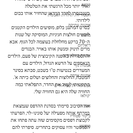
הדפס
ואולי יותר מכל הרגשתי את הטלטלה 
כשנכנסתי לחדר הוידאו שהחזיר אותי בבום 
הסטוריה/ תולדות האמנות
לילדותי.
אמנות עתיקה
בסרט המתנגן בלופ, מופיעים הילדים הקטנים 
לובשים חולצות חגיגיות, המוסיקה של שנות 
מחאה
ה-70 ברקע מחלחלת בעוצמה לכל הגוף. אבא 
ריאליזם
מרים תינוק ומנשק אותו באויר. הבגדים 
אמנות בינלאומית
והתספורות באופנה הקיבוצית של פעם, הילדים 
הנאספים על הדשא הגדול, הילדים עם 
אמנות גוף
המעדרים בנטיעות ט''ו בשבט, סבתא בסינר 
אמנות אדמה
המטבח, החלוצות והחלוצים ושלום כיתה א'.
התקשיתי לעזוב את החדר, התפלאתי כמה 
אמנות חיות בעלי חיים
החוויה שלה היא גם החוויה שלי.
'קולאז
את הסיבוב סיימתי בסדנת ההדפס שנמצאת 
אוצרות
במרתף אותה מפעילה יעל סונינו-לוי, הפרעתי 
ביקור סטודיו
לקבוצת דפסים מקסימים שזה עתה פתחו את 
מופשט
הסמסטר והיו עסוקים בתחריט. סיפרתי להם 