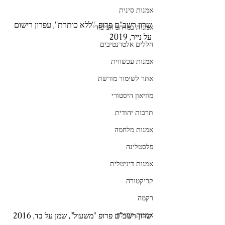
אמנות סינית
שרון רשב''ם פרופ, ''ללא כותרת'', עפרון רישום 
אמנות במרחב הציבורי
על נייר, 2019
חללים אלטרנטיבים
אמנות עכשווית
אתר לשימור מורשת
מוזיאון היסטורי
תרבות יהודית
אמנות מלחמה
פלסטלינה
אמנות דיגיטלית
קריקטורה
רקמה
אמנות קהילה
שרון רשב''ם פרופ ''משעול'', שמן על בד, 2016