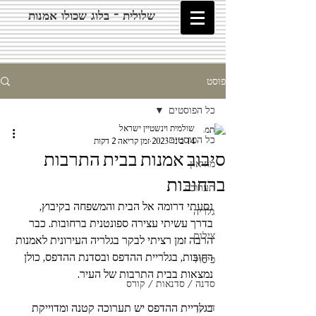
שלולית - בלוג שכולו אמנות
פוסט
כל הפוסטים
שולמית וינשטיין ישראל
כל הפוסטים
14 בינו׳ 2023
זמן קריאה 2 דקות
סיבוב אמנות בבית התרבות
מוזיאון
ברחובות
תערוכה
נסעתי דרומה אל הבית והמשפחה בקיבוץ, 
גלריה
בדרך עשיתי עצירה ספונטנית ברחובות. כבר 
צילום
הרבה זמן רציתי לבקר בגלריה העירונית לאמנות 
רחובות, בגלריית ההדפס ובסדנת ההדפס, כולן 
פיסול
נמצאות בבית התרבות של העיר. 
סדנה / סדנאות / קורס
בגלריית ההדפס יש תערוכה קטנה ומדוייקת 
דיוקן