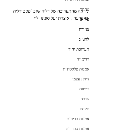
מחקר
מראה מהתערוכה של דליה שגב ''פסטורליה 
בהפרעה'', אוצרת יעל סונינו-לוי
עירום
צנזורה
להט"ב
תערוכת יחיד
רדימייד
אמנות פלסטינית
דיוקן עצמי
רישום
שירה
טקסט
אמנות בריטית
אמנות ספרדית