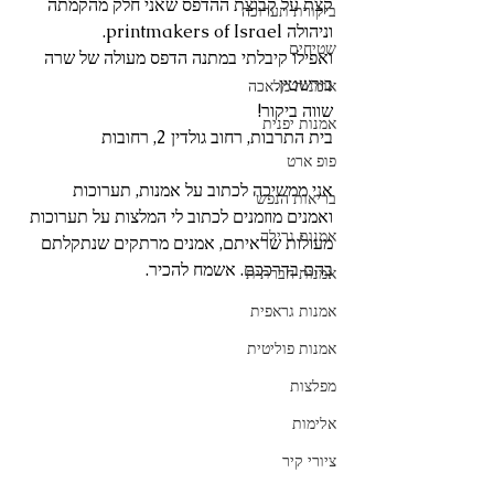
קצת על קבוצת ההדפס שאני חלק מהקמתה 
ביקורת תערוכה
וניהולה printmakers of Israel.
שטיחים
ואפילו קיבלתי במתנה הדפס מעולה של שרה 
בורשטין.
אומנות מלאכה
שווה ביקור! 
אמנות יפנית
בית התרבות, רחוב גולדין 2, רחובות
פופ ארט
אני ממשיכה לכתוב על אמנות, תערוכות 
בריאות הנפש
ואמנים מוזמנים לכתוב לי המלצות על תערוכות 
אמנות גרילה
מעולות שראיתם, אמנים מרתקים שנתקלתם 
בהם בדרככם. אשמח להכיר.
אמנות חברתית
אמנות גראפית
אמנות פוליטית
מפלצות
אלימות
ציורי קיר