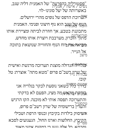
''פסטורליה בהפרעה'' של האמנית דליה שגב, 
נשים / אישה / אמנית
באוצרותה של יעל סונינו-לוי. 
ציור
תערוכת הדפס של נופים מהרי ירושלים. 
הנוף של שגב הוא נוף חיצוני ופנימי. האמנית 
הומור באמנות
מתבוננת בטבע, אך חוזרת לביתה ומציירת אותו 
סוריאליזם
מתוך הזכרון, מערבבת ויוצרת אותו מחדש, 
מביאה את רוח הנוף והחווייה שנושאת בתוכה 
היפר-ריאליזם
אל הנייר.
מיצב
אדריכלות
בגלריה הגדולה מוצגת תערוכה מרגשת ואישית 
של שרון רשב''ם פרופ ''מטא מתה'' אוצרת: טל 
עבודות נייר
קובו.
אמנות מיחזור
בדרך כלל כשאני נוסעת לבקר בגלריה אני 
בודקת מראש מה מציג, הפעם לא בדקתי 
אמנות ישראלית
והתערוכה תפסה אותי לא מוכנה. הקו הרגיש 
טקסטיל
והעדין ברישומיה של שרון רשב''ם פרופ, 
העיסוק בילדות בקיבוץ ובנופי הרפת ושבילי 
איור
הקיבוץ, החלוצות וארגז החול,  הגעגועים לסבא 
ספרים
וסבתא, כל אלה נגעו בי במקום אישי מאוד.