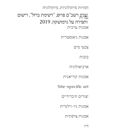
דמויות מיתולוגיות, מיתולוגיה
שרון רשב''ם פרופ, ''רשימת ברזל'', רישום 
נצרות
ותפירה על גרמושקה, 2019
אמנות ערבית
אמנות גיאומטרית
צבעי מים
בובות
ארכיאולוגיה
אמנות קוריאנית
Site-specific art
יצורים היברידיים
אמנות ניו-זילנדית
אמנות צרפתית
דיו