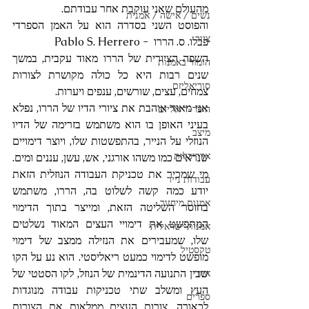
מהעולם שאני עוקבת אחר עבודתם.
נשים / אישה / אמנית
והפוסט השני בסדרה הוא על האמן הספרדי 
ציור
פבלו. ס. הררו  - Pablo S. Herrero
השפה הציורית של הררו מאוד עקבית, במשך 
הומור באמנות
שנים רבות היא כל כולה מקושרת לצורות 
סוריאליזם
צמחים, עצים, שורשים, ענפים ויערות.
אני מאוד אוהבת את ציורי הדיו של הררו, נפלא 
היפר-ריאליזם
בעיני האופן בו הוא משתמש בזרימה של הדיו 
מיצב
הנוזלי על הנייר, בהתפשטות שלו, ויוצר דימויים 
אדריכלות
שנראים כמו משהו אורגני, אש, עשן, עננים ומים. 
מי שמכיר את טכניקת העבודה הנוזלית הזאת 
עבודות נייר
יודע כמה קשה לשלוט בה, הררו, משתמש 
אמנות מיחזור
בחוסר השליטה הזאת, ומייצר בתוך הדימוי 
המתפשט את דימויי העצים המאוד נשלטים 
אמנות ישראלית
שלו, שמעבירים את הנזילה ממצב של דימוי 
טקסטיל
מופשט לדימוי כמעט ריאליסטי. הוא נע על הקו 
שבין התנועה הדינמית של הנוזל, לקו הסטטי של 
איור
העץ ומשלב שתי טכניקות עבודה מנוגדות 
ספרים
לכאורה. צורות העצים ממלאות את הצורות 