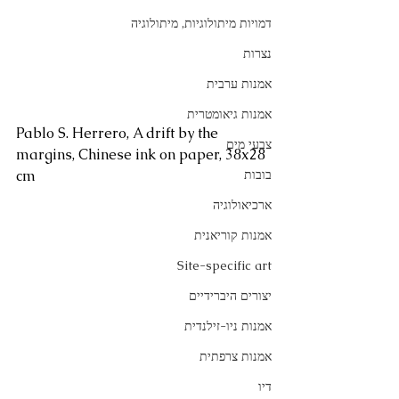
דמויות מיתולוגיות, מיתולוגיה
נצרות
אמנות ערבית
אמנות גיאומטרית
Pablo S. Herrero, A drift by the 
צבעי מים
margins, Chinese ink on paper, 38x28 
cm
בובות
ארכיאולוגיה
אמנות קוריאנית
Site-specific art
יצורים היברידיים
אמנות ניו-זילנדית
אמנות צרפתית
דיו