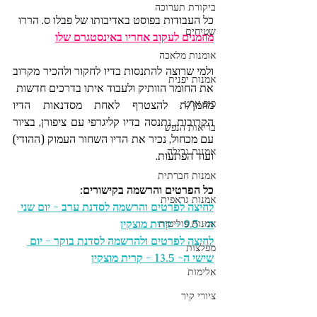
ביקורת תערוכה
כל העבודות בפוסט באדיבותו של פבלו ס. הררו 
שטיחים
מוזמנים לעקוב אחריו באינסטגרם שלו
אומנות מלאכה
ולמי שרוצה להתנסות בדיו לחקור ולהכיר מקרוב 
אמנות יפנית
את החומר הוותיק ולעבוד איתו בדרכים חדשות 
פופ ארט
מוזמן/ת להצטרף לאחת מסדנאות הדיו 
הקרובות, נתנסה בדיו קליגרפי עם ציפורן, בציור 
בריאות הנפש
עם מכחול, נכיר את הדיו השחור העמוק (ההודי) 
אמנות גרילה
ועוד הפתעות.
אמנות חברתית
כל הפרטים והרשמה בקישורים: 
אמנות גראפית
לחיצה לפרטים והרשמה לסדנת ערב - יום שני 
ה- 9.5 - קרית מוצקין
אמנות פוליטית
לחיצה לפרטים ולהרשמה לסדנת בוקר - יום 
מפלצות
שישי ה- 13.5 - קרית מוצקין
אלימות
ציורי קיר