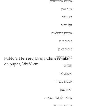
אמנות אמריקאית
ציור שמן
בוטניקה
נוף נופים
אמנות ברזילאית
פיסול בעץ
פיסול באבן
פיסול בברזל
Pablo S. Herrero, Draft, Chinese inks 
on paper, 38x28 cm
תבליט
'אסמבלאז
אמנות פנטזיה
ראיון אמן
מוזיאון לוחמי הגטאות
אמנות הולנדית