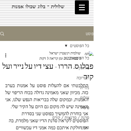
שלולית - בלוג שכולו אמנות
פוסט
כל הפוסטים
שולמית וינשטיין ישראל
כל הפוסטים
3 במאי 2022
זמן קריאה 3 דקות
פבלו ס. הררו - עצי דיו על נייר ועל
מוזיאון
קיר
תערוכה
התלבטתי אם להעלות פוסט על אמנות בערב 
גלריה
כזה. מכיוון שאני מאמינה גדולה בכוח הריפוי של 
צילום
האמנות, ובמקום שלה בבריאות הנפש שלנו, אני 
מאמינה שיש לה מקום גם היום על הקיר שלי.
פיסול
אני בוחרת להמשיך בפוסט שני בסדרת 
סדנה / סדנאות / קורס
הפוסטים לקראת סדנת הדיו שאני מלמדת, בה 
אני חולקת איתכם כמה אמני דיו עכשוויים 
דיוקן