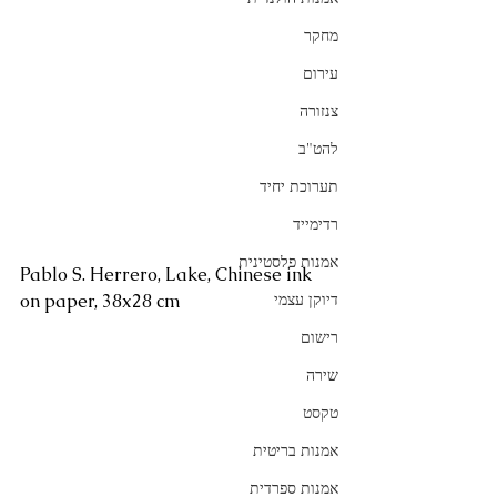
מחקר
עירום
צנזורה
להט"ב
תערוכת יחיד
רדימייד
אמנות פלסטינית
Pablo S. Herrero, Lake, Chinese ink 
on paper, 38x28 cm
דיוקן עצמי
רישום
שירה
טקסט
אמנות בריטית
אמנות ספרדית