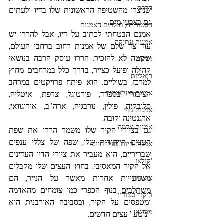
הדפס
שנוצרו מהשטיפה הראשונית שלו בדיו ולעתים 
גם בצבעי מים.
הסטוריה/ תולדות האמנות
אמנם הבטחתי לכתוב על דיו, אבל להררו יש 
אמנות עתיקה
עוד צד שלם של אמנות רחוב ברחבי העולם, 
שקשה לא להזכיר. הררו עוסק הרבה בנושאי 
מחאה
קהילה ופועל כצייר, בדרך כלל במרחבים מחוץ 
ריאליזם
למרכז, בשוליים. הוא פיתח פרויקטים במרחב 
אמנות בינלאומית
הציבורי בספרד, פורטוגל, צרפת, איטליה, 
סלובקיה, פולין, נורבגיה, ארה"ב, אורוגוואי, 
אמנות גוף
ארגנטינה וקובה. 
אמנות אדמה
גם בציורי הקיר שלו משמר הררו את שפת 
העצים הייחודית שלו, שפה של צללי ענפים 
אמנות חיות בעלי חיים
שבריריים, הוא מעביר את ציורי הדיו העדינים 
'קולאז
אל הקיר המאסיבי. בחוץ העצים שלו מקבלים 
משמעויות אחרות מאשר על הנייר, הם 
אוצרות
משתלבים בנוף הכפרי כמו צומחים מהאדמה 
ביקור סטודיו
ומטפסים על הקיר, ובסביבה האורבנית הוא 
מופשט
"נוטע" עצים חדשים.