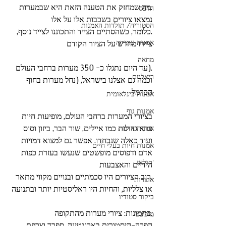
.מה שמחזק את הטענה הזאת היא שבמערות 
הדפס
נמצאו ציורים בשכבות אלו על אלו
הסטוריה/ תולדות האמנות
.כלומר, כשהסתיים הצייד והתכוננו לצייד נוסף, 
אמנות עתיקה
ציירו מחדש על הציור הקודם
מחאה
.(עד היום נתגלו כ- 350 מערות ברחבי העולם 
ריאליזם
וכמה גם אצלנו בישראל, (נחל מערות בחוף 
הכרמל
אמנות בינלאומית
אמנות גוף
בציורי המערות ברחבי העולם, מופיעות חיות 
פרא גדולות כמו איילים, שור הבר, ביזון וסוס 
אמנות אדמה
ועוד כאלה שנכחדו. אפשר גם למצוא דמויות 
אמנות חיות בעלי חיים
אדם ודפוסים מופשטים שנעשו בעזרת כפות 
'קולאז
הידיים והאצבעות
.רוב הציורים היו סכמתיים ובנויים מקווי מתאר 
אוצרות
או צלליות, והחיות היו ראליסטיות יותר ובתנועה
ביקור סטודיו
.בתמונות: ציורי מערות מהתקופה 
מופשט
הפרה-היסטורית בארגנטינה, ספרד וצרפת