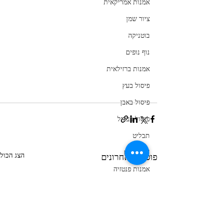
אמנות אמריקאית
ציור שמן
בוטניקה
נוף נופים
אמנות ברזילאית
פיסול בעץ
פיסול באבן
פיסול בברזל
תבליט
'אסמבלאז
הצג הכול
פוסטים אחרונים
אמנות פנטזיה
ראיון אמן
מוזיאון לוחמי הגטאות
אמנות הולנדית