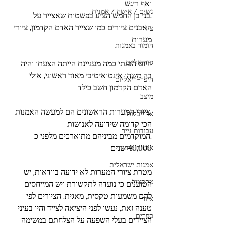
ואף ריגש
נשים / אישה / אמנית
.בני בן החמש הציע בפשטות שאצייר על 
האבנים ציורים כמו שצייר האדם הקדמון, ציורי 
ציור
מערות
הומור באמנות
סוריאליזם
היום הבנתי כמה מעניינת הייתה הצעתו והיה 
בה משהו אינטואיטיבי מאוד ראשוני, אולי 
היפר-ריאליזם
האדם הקדמון חשב כילד
מיצב
,ציורי המערות הראשונים הם למעשה האמנות 
אדריכלות
הכי קדומה שידועה לאנושות
עבודות נייר
.המוקדמים מביניהם מתוארכים מלפני כ 
40,000 שנים
אמנות מיחזור
אמנות ישראלית
מטרת ציורי המערות לא ידועה בוודאות, יש 
טקסטיל
הטוענים כי נועדה לתקשורת ויש המייחסים 
להם משמעות טקסית, מאגית. הציורים לפי 
איור
טענה זאת, נעשו לפני היציאה לצייד והיו בעיני 
ספרים
הציידים בעלי השפעה על הצלחתם במשימה