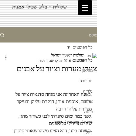
שלולית - בלוג שכולו אמנות
פוסט
כל הפוסטים
שולמית וינשטיין ישראל
כל הפוסטים
30 במרץ 2016
זמן קריאה 1 דקות
ציורי מערות וציור על אבנים
מוזיאון
תערוכה
גלריה
.בשנה האחרונה אני מנחה סדנאות ציור על 
אבנים, אוספת אותן, חוקרת עליהן ובעיקר 
צילום
מציירת עליהן הרבה
פיסול
.לפני כמה ימים סיפרתי לבני כשחזר מהגן, 
סדנה / סדנאות / קורס
שהיום ציירתי על אבנים
.בשיחה ביננו, הוא הציע משהו שאותי סיקרן 
דיוקן