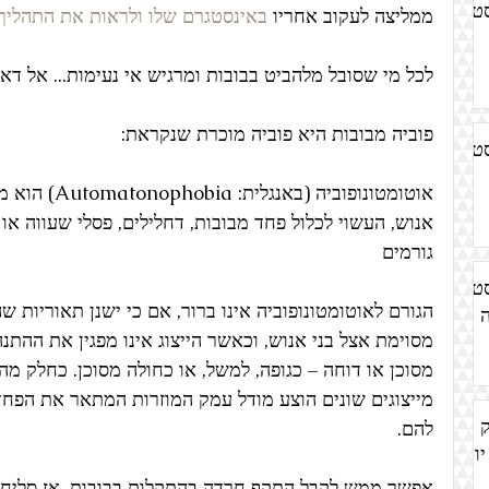
סט
ממליצה לעקוב אחריו 
באינסטגרם שלו ולראות את התהליך.
לכל מי שסובל מלהביט בבובות ומרגיש אי נעימות... אל דא
פוביה מבובות היא פוביה מוכרת שנקראת:
סט
אוטומטונופוביה 
אנוש, העשוי לכלול פחד מבובות, דחלילים, פסלי שעווה או 
גורמים 
סט
הגורם לאוטומטונופוביה אינו ברור, אם כי ישנן תאוריות ש
מסוימת אצל בני אנוש, וכאשר הייצוג אינו מפגין את ההתנ
מסוכן או דוחה – כגופה, למשל, או כחולה מסוכן. כחלק מ
מייצוגים שונים הוצע מודל עמק המוזרות המתאר את הפחד
ק
להם.
יומן
אפשר ממש לקבל התקף חרדה בהתקלות בבובות, אז סליח