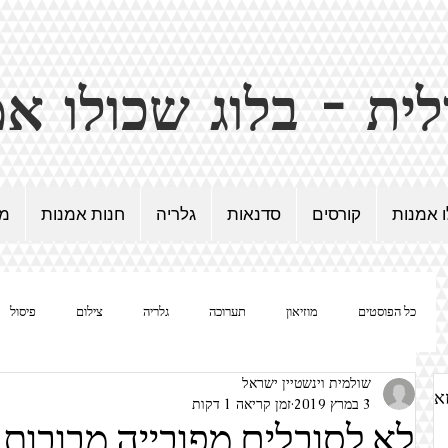
ו אמנות
קורסים
סדנאות
גלריה
חנות אמנות
מד
כל הפוסטים
מוזיאון
תערוכה
גלריה
צילום
פיסול
שולמית וינשטיין ישראל
נשים / אישה / אמנית
ציור
הומור באמנות
סוריאליזם
און
3 במרץ 2019
זמן קריאה 1 דקות
לא לסובלים מפובייה מבובות -