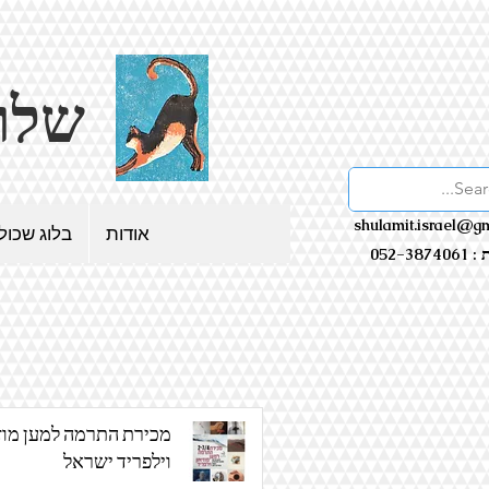
שלולית - בלוג שכולו אמנות
shulamit.israel@g
אודות
בלוג שכול
052-38
מכירת התרמה למען מוז
וילפריד ישראל