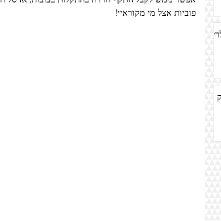
פוביות אצל מי מקוראיי!
מה - הגלריה
ק