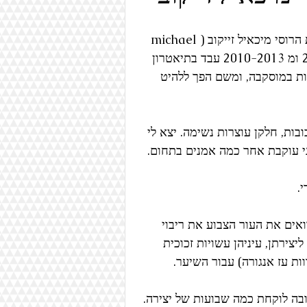
טקסטיל
איור
ספרים
בפוסט  הזה אתן לכם הצצה לעולמו הנפלא של אמן הבובות הרוסי מיכאיל זייקוב (michael 
zajkov). זייקוב סיים לימודיו באוניברסיטה ברוסיה ב 2009 ומ 2010-2013 עבד בתיאטרון 
ריאליזם
אמנות בינלאומית
 אמנות במוסקבה, ומשם הפך ללהיט 
בות, חלקן עוצרות נשימה. יצא לי 
י עוקבת אחר כמה אמנים בתחום.
. 
אים את העור הצבוע את ריבוי 
צירתן, עיניהן עשויות זכוכית 
ות עז אנגורה) עבור השיער.
ובה לוקחת כמה שבועות של יצירה. 