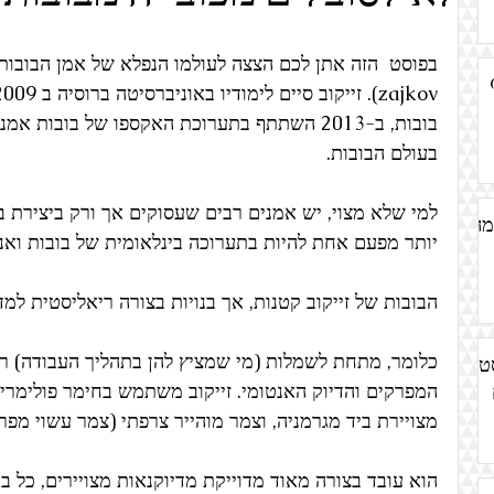
אדריכלות
עבודות נייר
אמנות מיחזור
אמנות ישראלית
M
הדפס
הסטוריה/ תולדות האמנות
אמנות עתיקה
מחאה
בובות, ב-2013 השתתף בתערוכת האקספו של בובות
בעולם הבובות. 
אמנות גוף
אמנות אדמה
אמנות חיות בעלי חיים
'קולאז
למי שלא מצוי, יש אמנים רבים שעסוקים אך ורק ביצירת בו
מה
יותר מפעם אחת להיות בתערוכה בינלאומית של בובות ואנ
הבובות של זייקוב קטנות, אך בנויות בצורה ריאליסטית למדי
כלומר, מתחת לשמלות (מי שמציץ להן בתהליך העבודה) רו
ט
המפרקים והדיוק האנטומי. זייקוב משתמש בחימר פולימרי לי
מצויירת ביד מגרמניה, וצמר מוהייר צרפתי (צמר עשוי מפרו
הוא עובד בצורה מאוד מדוייקת מדיוקנאות מצויירים, כל ב