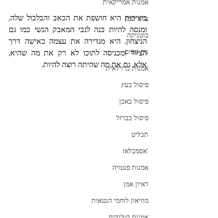
אמנות אמריקאית
ביצירות היא חושפת את הכאב והבלבול שלה, 
ציור שמן
ומנסה להיות כנה לגבי המאבק הנשי כמו גם 
בוטניקה
הניצחון. היא מגדירה את עצמה כאישה דרך 
נוף נופים
הציור ומכניסה לתוכו לא רק את מה שהיא, 
אלא, גם את מה שהיתה רוצה להיות.
אמנות ברזילאית
פיסול בעץ
פיסול באבן
פיסול בברזל
תבליט
'אסמבלאז
אמנות פנטזיה
ראיון אמן
מוזיאון לוחמי הגטאות
אמנות הולנדית