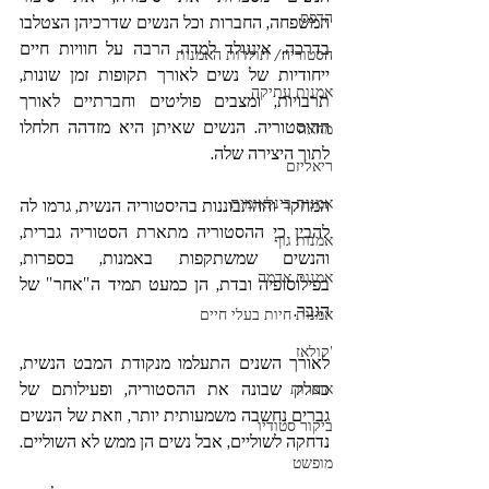
הדפס
המשפחה, החברות וכל הנשים שדרכיהן הצטלבו 
בדרכה. אינגולד למדה הרבה על חוויות חיים 
הסטוריה/ תולדות האמנות
ייחודיות של נשים לאורך תקופות זמן שונות, 
אמנות עתיקה
תרבויות, ומצבים פוליטים וחברתיים לאורך 
ההיסטוריה. הנשים שאיתן היא מזדהה חלחלו 
מחאה
לתוך היצירה שלה.
ריאליזם
אמנות בינלאומית
המחקר וההתבוננות בהיסטוריה הנשית, גרמו לה 
להבין כי ההסטוריה מתארת הסטוריה גברית, 
אמנות גוף
והנשים שמשתקפות באמנות, בספרות, 
אמנות אדמה
בפילוסופיה ובדת, הן כמעט תמיד ה"אחר" של 
הגבר. 
אמנות חיות בעלי חיים
'קולאז
לאורך השנים התעלמו מנקודת המבט הנשית, 
כחלק שבונה את ההסטוריה, ופעילותם של 
אוצרות
גברים נחשבה משמעותית יותר, וזאת של הנשים 
ביקור סטודיו
נדחקה לשוליים, אבל נשים הן ממש לא השוליים. 
מופשט