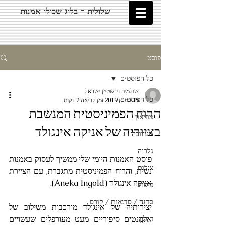
שלולית - בלוג שכולו אמנות
פוסט
כל הפוסטים
שולמית וינשטיין ישראל
כל הפוסטים
19 במרץ 2019
זמן קריאה 2 דקות
הרוח הפמיניסטית המנשבת
מוזיאון
בציוריה של אניקה אינגולד
תערוכה
גלריה
פוסט האמנות היומי שלי ממשיך לעסוק באמנות 
צילום
נשית, והרוח הפמיניסטית מתגברת, עם הציירת 
אניקה אינגולד (Aneka Ingold).
פיסול
סדנה / סדנאות / קורס
יצירותיה של אינגולד מורכבות משילוב של 
אלמנטים סיפוריים מעט מעורפלים שעשויים 
דיוקן