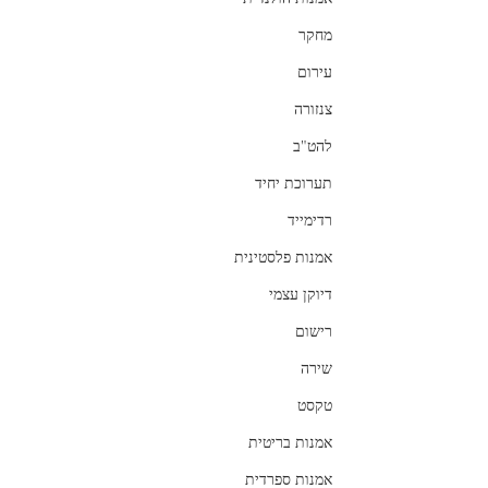
מחקר
עירום
צנזורה
להט"ב
תערוכת יחיד
רדימייד
אמנות פלסטינית
דיוקן עצמי
רישום
שירה
טקסט
אמנות בריטית
אמנות ספרדית