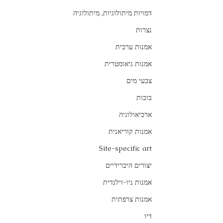
דמויות מיתולוגיות, מיתולוגיה
נצרות
אמנות ערבית
אמנות גיאומטרית
צבעי מים
בובות
ארכיאולוגיה
אמנות קוריאנית
Site-specific art
יצורים היברידיים
אמנות ניו-זילנדית
אמנות צרפתית
דיו