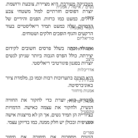
בטכניקה מעורבת. היא מציירת, צובעת ורושמת. 
נשים / אישה / אמנית
יוצרת דפוסים חזרתיים למול משטחי צבע 
ציור
גדולים, כמעט כמו כרזות. הפנים והידיים של 
הדמויות שלה כמעט תמיד ריאליסטיים בעוד 
הומור באמנות
הרקעים והגוף הופכים חלקים ושטוחים.
סוריאליזם
אינגולד זכתה בשלל פרסים חשובים לקידום 
היפר-ריאליזם
יצירתה, כולל הפרס הגבוה ביותר שניתן לנשים 
מיצב
יוצרות בסגנון פיגורטיבי ריאליסטי. 
אדריכלות
היא הציגה בתערוכות רבות וכמו כן, מלמדת ציור 
עבודות נייר
באוניברסיטה.
אמנות מיחזור
לדבריה היא יוצרת כדי לחקור את החוויה 
אמנות ישראלית
הנשית, ולחקור את עצמה כאישה. הדמויות 
טקסטיל
בציורייה הן תמיד נשים, אך הן לא מייצגות אישה 
ספציפית ובכולן יש חלק ממנה, כמו בדיוקן עצמי.
איור
ספרים
הנשים מספרות את סיפורה, את סיפור 