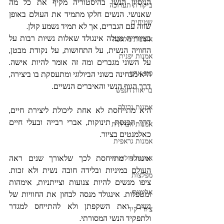
הניסיון הנשי בהיסטוריה מקיף את כל מה 
ביקורת תערוכה
שאנושי. הנשים חלקו מתמיד את העולם באופן 
שטיחים
שווה עם הגברים, אך לא תמיד נשמע קולן.
בציורייה מעלה אינגולד שאלות נשיות רבות על 
אומנות מלאכה
החוויה הנשית, על התחושות, על נקודת מבטן, 
אמנות יפנית
על השוני מגברים ומה זה אומר להיות אישה. 
פופ ארט
היא מבחינה בשוני הביולוגי ומתעסקת בו ביצירה, 
דרך הגוף הנשי והאיברים הנשיים. 
בריאות הנפש
אמנות גרילה
היא מתייחסת לא אחת ליכולת ליצירת חיים, 
דרך הכנסת תינוקות, אברי רבייה ובעלי חיים 
אמנות חברתית
כאלמנטים בציור. 
אמנות גראפית
אינגולד מתייחסת לכך שלאורך שנים ראה 
אמנות פוליטית
העולם במיניות ובלידה חובה נשית ולא זכות. 
מפלצות
ציפו מנשים להיות צנועות וצייתניות, אימהות 
אלימות
ומטפלות. אינגולד מנסה לבחון את החוויות של 
נשים ואת השקפתן ולא להתייחס למגדר 
ציורי קיר
ולתפקיד הנשי המסורתי. 