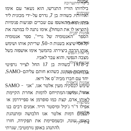
אמנות.
ביקורת תערוכה
בילדותו הוריו התגרשו, הוא נשאר עם אימו 
שטיחים
ואחיותיו. כשהיה בן 7, נדרס על-ידי מכונית ליד 
ביתו, הוא התאשפז עם שברים ופגיעות פנימיות 
אומנות מלאכה
(הוציאו לו את הטחול), אימו נתנה לו במתנה את 
אמנות יפנית
הספר "האנטומיה של גריי", ספר אנטומיה 
פופ ארט
קלאסי שיצא בשנות ה-50, שריתק אותו ושימש 
אותו הרבה ביצירתו. בהמשך אימו אושפזה בשל 
בריאות הנפש
מצבה הנפשי, והוא עבר לאביו.
אמנות גרילה
ב-1978 כשהיה בן 17 החל לצייר גרפיטי 
ברחובות מנהטן, כשהוא חותם עליהם-SAMO, 
אמנות חברתית
יחד עם חברו מביה"ס אל דיאז.
אמנות גראפית
SAMO - שימש לבסקיה מעין אלטר אגו, "אני 
אחר", מושג המתייחס לדמות אחרת הקיימת 
אמנות פוליטית
לאותו אדם, קצת כמו סופרמן או ספיידרמן או 
מפלצות
אפילו ד"ר ג'קיל ומיסטר הייד. אמנים רבים בנו 
אלימות
לעצמם דמות אלטר אגו הלבושה ומתנהגת 
באופן שונה, וכשמסיימת את תפקידה, חזרו 
ציורי קיר
להתנהג באופן נורמטיבי, שגרתי.