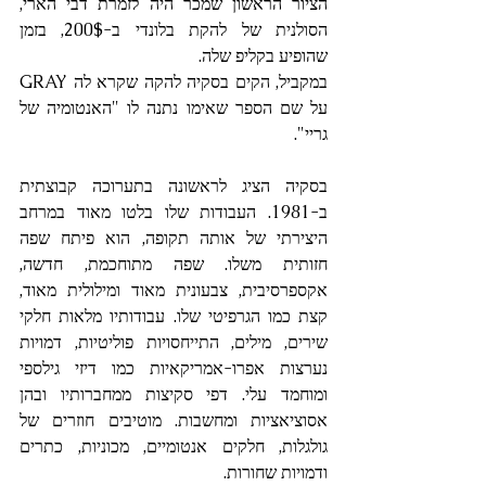
הציור הראשון שמכר היה לזמרת דבי הארי, 
הסולנית של להקת בלונדי ב-200$, בזמן 
שהופיע בקליפ שלה.
במקביל, הקים בסקיה להקה שקרא לה GRAY 
על שם הספר שאימו נתנה לו "האנטומיה של 
גריי".
בסקיה הציג לראשונה בתערוכה קבוצתית 
ב-1981. העבודות שלו בלטו מאוד במרחב 
היצירתי של אותה תקופה, הוא פיתח שפה 
חזותית משלו. שפה מתוחכמת, חדשה, 
אקספרסיבית, צבעונית מאוד ומילולית מאוד, 
קצת כמו הגרפיטי שלו. עבודותיו מלאות חלקי 
שירים, מילים, התייחסויות פוליטיות, דמויות 
נערצות אפרו-אמריקאיות כמו דיזי גילספי 
ומוחמד עלי. דפי סקיצות ממחברותיו ובהן 
אסוציאציות ומחשבות. מוטיבים חוזרים של 
גולגלות, חלקים אנטומיים, מכוניות, כתרים 
ודמויות שחורות.