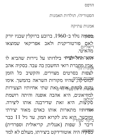
הדפס
הסטוריה/ תולדות האמנות
אמנות עתיקה
בסקיה נולד ב-1960, ברובע ברוקלין שבניו יורק 
מחאה
לאם פורטוריקנית ולאב אפריקאי שמוצאו 
ריאליזם
מהאיטי.
אמנות בינלאומית
הוא החל לצייר בילדותו על ניירות שהביא לו 
אביו מחברת רואי החשבון בה עבד. בסקיה אהב 
אמנות גוף
לצפות בסרטים מצוירים, והקשיב כל הזמן 
אמנות אדמה
למוסיקה, שהיוו מקורות השראה בהמשך. אימו 
נהגה לקחת אותו ואת שתי אחיותיו הצעירות 
אמנות חיות בעלי חיים
למוזיאונים, היא אהבה אופנה והיתה רושמת 
'קולאז
סקיצות, היא זאת שדירבנה אותו ליצירה. 
אחיותיו מתארות אותו כאדם מאוד יצירתי 
אוצרות
ומוכשר, הוא נהג לקרוא המון, עד גיל 11 כבר 
ביקור סטודיו
דיבר 3 שפות (אנגלית, קריאולית וספרדית) 
מופשט
בסקיה היה אוטודידקט ביצירתו, מעולם לא למד 