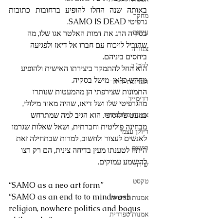
באותה שנה החלו להופיע ברחובות כתובות 
מחקר
גרפיטי SAMO IS DEAD.
עירום
בסקיה הרג את דמות האלטר אגו שלו, מה 
שהוביל לויכוח עם חברו אל דיאז ולפגיעה 
צנזורה
ביחסים ביניהם.
להט"ב
הוא החל להתמקד ביצירתו האישית ולהופיע 
מחדש כז'אן-מישל בסקיה.
תערוכת יחיד
התמונות שצירפתי הן מהמעטות שנותרו 
רדימייד
מהגרפיטי שלו ושל דיאז, שהיה מאוד מילולי, 
כמעט פילוסופי. הוא הגיב למה שמתרחש 
אמנות פלסטינית
מבחינה פוליטית וחברתית, ושאל שאלות שגרמו 
דיוקן עצמי
לאנשים לעצור ולחשוב, למרות שבתחילה זאת 
רישום
היתה לטענתו מעין בדיחה צינית, הם רק רצו 
להישמע עמוקים.
שירה
טקסט
“SAMO as a neo art form”
“SAMO as an end to to mindwash 
אמנות בריטית
religion, nowhere politics and bogus 
אמנות ספרדית