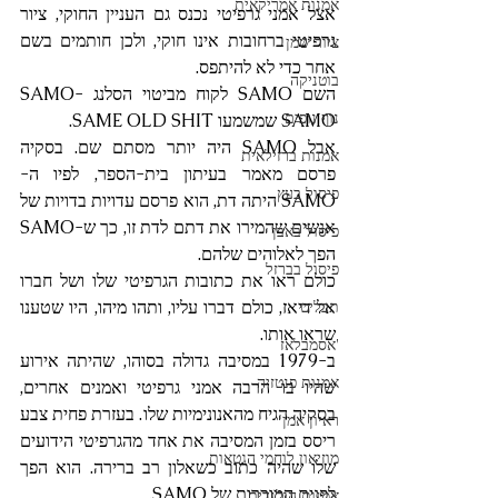
אמנות אמריקאית
אצל אמני גרפיטי נכנס גם העניין החוקי, ציור 
גרפיטי ברחובות אינו חוקי, ולכן חותמים בשם 
ציור שמן
אחר כדי לא להיתפס.
בוטניקה
השם SAMO לקוח מביטוי הסלנג SAMO-
נוף נופים
SAMO שמשמעו SAME OLD SHIT.
אבל SAMO היה יותר מסתם שם. בסקיה 
אמנות ברזילאית
פרסם מאמר בעיתון בית-הספר, לפיו ה-
פיסול בעץ
SAMO היתה דת, הוא פרסם עדויות בדויות של 
אנשים שהמירו את דתם לדת זו, כך ש-SAMO 
פיסול באבן
הפך לאלוהים שלהם.
פיסול בברזל
כולם ראו את כתובות הגרפיטי שלו ושל חברו 
אל דיאז, כולם דברו עליו, ותהו מיהו, היו שטענו 
תבליט
שראו אותו.
'אסמבלאז
ב-1979 במסיבה גדולה בסוהו, שהיתה אירוע 
אמנות פנטזיה
שהיו בו הרבה אמני גרפיטי ואמנים אחרים, 
בסקיה הגיח מהאנונימיות שלו. בעזרת פחית צבע 
ראיון אמן
ריסס בזמן המסיבה את אחד מהגרפיטי הידועים 
מוזיאון לוחמי הגטאות
שלו שהיה כתוב כשאלון רב ברירה. הוא הפך 
לפנים המוכרות של SAMO.
אמנות הולנדית