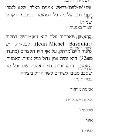
והשאירו חותם.
נשים / אישה / אמנית
אם יש לכם בראש אמנים כאלה, שלא לגמרי 
ידוע לכם על מה כל המהומה סביבם? זרקו לי 
ציור
שמות!
הומור באמנות
הראשון שאכתוב עליו הוא ז'אן-מישל בסקיה 
סוריאליזם
(Jean-Michel Basquiat). לבסקיה, יש 
היפר-ריאליזם
סיפור חיים מרתק, על אף חייו הקצרים (מועדון 
ה-27). הוא נהיה אמן גדול בגיל צעיר. האמנות, 
מיצב
האמנים, התערוכות, חיי האהבה שלו וכל מה 
אדריכלות
שסבב סביבו קשורים קשר הדוק ביצירה. 
עבודות נייר
אמנות מיחזור
אמנות ישראלית
טקסטיל
איור
ספרים