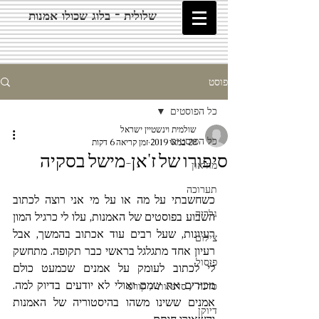
שלולית - בלוג שכולו אמנות
פוסט
כל הפוסטים
שולמית וינשטיין ישראל
כל הפוסטים
28 במאי 2019
זמן קריאה 6 דקות
סיפורו של ז'אן-מישל בסקיה
מוזיאון
תערוכה
כשחשבתי על מה או על מי אני רוצה לכתוב 
גלריה
השבוע בפוסטים של האמנות, עלו לי כרגיל המון 
רעיונות, שעל רבים עוד אכתוב בהמשך, אבל 
צילום
רעיון אחד מתגלגל בראשי כבר תקופה. מתחשק 
פיסול
לי לכתוב לעומק על אמנים שכמעט כולם 
מכירים את שמם ואולי לא יודעים בדיוק למה. 
סדנה / סדנאות / קורס
אמנים ששינו משהו בהיסטוריה של האמנות 
דיוקן