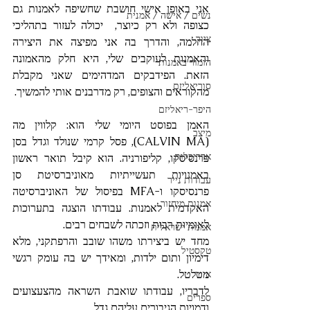
אני באופן אישי חושבת שחשיפה לאמנות גם 
נשים / אישה / אמנית
כצופה ולא רק כיוצר,  יכולה לעזור בתהליכי 
ציור
החלמה, והדרך בה אני מפיצה את היצירה 
והאמנות לעוקבים שלי, היא חלק מהאמונה 
הומור באמנות
הזאת. הפידבקים המדהימים שאני מקבלת 
סוריאליזם
מהקוראים והצופים, רק מדרבנים אותי להמשיך.
היפר-ריאליזם
האמן בפוסט היומי שלי הוא: קלווין מה 
מיצב
(CALVIN MA), פסל קרמי שנולד וגדל בסן 
אדריכלות
פרנסיסקו, קליפורניה. הוא קיבל תואר ראשון 
באמנויות תעשייתיות מאוניברסיטת סן 
עבודות נייר
פרנסיסקו ו-MFA בפיסול של האוניברסיטה 
אמנות מיחזור
האקדמית לאמנות. עבודתו הוצגה בתערוכות 
לאומיות רבות וזכתה לשבחים רבים.
אמנות ישראלית
מחד יש ביצירתו משהו שובב והרפתקני, מלא 
טקסטיל
דימיון ותום ילדות, ומאידך יש בה עומק רגשי 
מטלטל.
איור
לדבריו, עבודתו שואבת השראה מהצעצועים 
ספרים
ודמויות הגיבורים עליהם גדל.