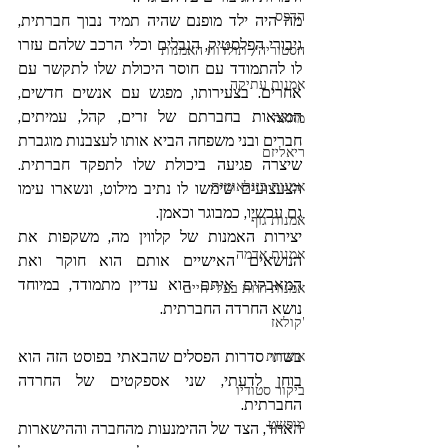
הדפס
מה היה ילד מופנם שהיה תמיד נבוך חברתית, 
גיבורי הפלסטיק, הנבלים וכלי הרכב שלהם עזרו 
הסטוריה/ תולדות האמנות
לו להתמודד עם חוסר היכולת שלו לתקשר עם 
אמנות עתיקה
אחרים. בצעירותו, מפגש עם אנשים חדשים, 
המצאות בחברתם של זרים, קהל, עמיתים, 
מחאה
חברים ובני משפחה הביא אותו לעצבנות מוגברת 
ריאליזם
שיצרה פגיעה ביכולת שלו לתפקד חברתית. 
אמנות בינלאומית
הצעצועים שימשו לו נתיב מילוט, ונשארו עימו 
גם עכשיו, כמבוגר וכאמן.
אמנות גוף
יצירות האמנות של קלווין מה, משקפות את 
אמנות אדמה
הנושאים האישיים אותם הוא חוקר ואת 
המאבקים איתם הוא עדיין מתמודד, במיוחד 
אמנות חיות בעלי חיים
נושא החרדה החברתית.
'קולאז
בשתי סדרות הפסלים שהבאתי בפוסט הזה הוא 
אוצרות
בוחן לדעתי, שני אספקטים של החרדה 
ביקור סטודיו
החברתית.
מופשט
האחד, הצד של ההימנעות מהחברה וההישארות 