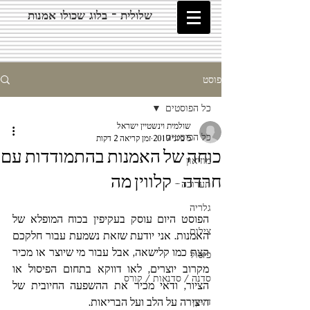
שלולית - בלוג שכולו אמנות
פוסט
כל הפוסטים
שולמית וינשטיין ישראל
כל הפוסטים
5 ביוני 2019
זמן קריאה 2 דקות
כוחה של האמנות בהתמודדות עם
מוזיאון
חרדה - קלווין מה
תערוכה
גלריה
הפוסט היום עוסק בעקיפין בכוח המופלא של 
צילום
האמנות. אני יודעת שזאת נשמעת עבור חלקכם 
קצת כמו קלישאה, אבל עבור מי שיוצר או מכיר 
פיסול
מקרוב יוצרים, לאו דווקא בתחום הפיסול או 
סדנה / סדנאות / קורס
הציור, ודאי מכיר את ההשפעה החיובית של 
היצירה על הלב ועל הבריאות.
דיוקן