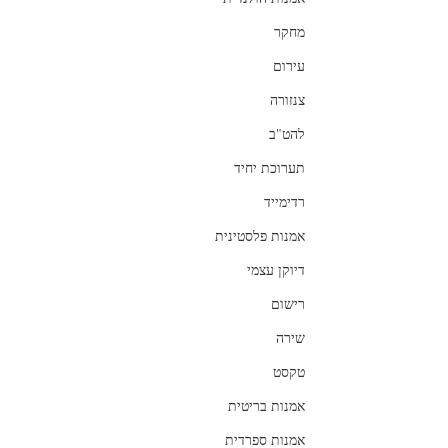
מחקר
עירום
צנזורה
להט"ב
תערוכת יחיד
רדימייד
אמנות פלסטינית
דיוקן עצמי
רישום
שירה
טקסט
אמנות בריטית
אמנות ספרדית