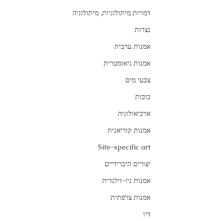
דמויות מיתולוגיות, מיתולוגיה
נצרות
אמנות ערבית
אמנות גיאומטרית
צבעי מים
בובות
ארכיאולוגיה
אמנות קוריאנית
Site-specific art
יצורים היברידיים
אמנות ניו-זילנדית
אמנות צרפתית
דיו