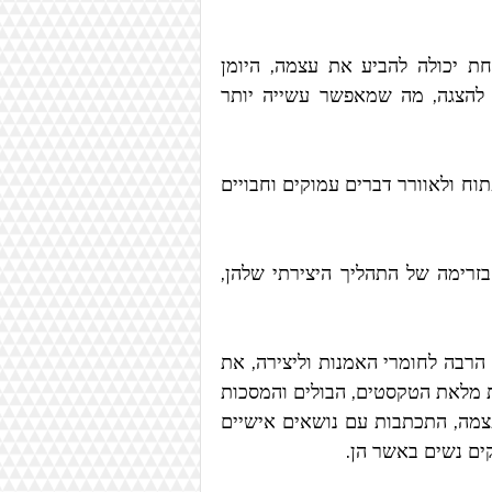
היומנים נותנים מענה עמוק לכמיהה הזאת. ביומן כל אחת יכולה להביע את עצמה, היומן 
מרחיק את היצירה מהאמנות הגבוהה, ובמקורו לא נועד להצגה, מה שמאפשר עשייה יותר 
היומן עבור מיכאלה ועבור הנשים שהיא מנחה, הוא כלי לפתוח ולאוורר דברים עמוקים וחבויים 
דרך תהליך יצירתי אישי, מיכאלה מסייעת לנשים להיות בזרימה של התהליך היצירתי שלהן, 
כשאני מביטה ביומנים של מיכאלה, אני רואה את אהבתה הרבה לחומרי האמנות וליצירה, את 
הדימויים הנטועים עמוק בתולדות האמנות, השפה החזותית מלאת הטקסטים, הבולים והמסכות 
האפריקאיות, מרגישה לי כמו חלופת מכתבים בינה לבין עצמה, התכתבות עם נושאים אישיים 
ים נשים באשר הן.