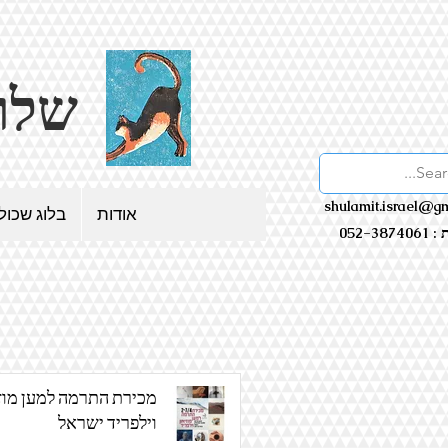
שלולית - בלוג שכולו אמנות
shulamit.israel@g
אודות
בלוג שכול
052-38
מכירת התרמה למען מוז
וילפריד ישראל