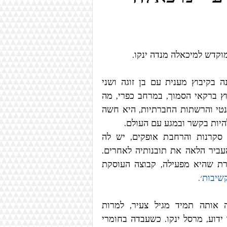
טקסטיל
איור
ספרים
ריאליזם
אמנות בינלאומית
מוקדש למיכאלה מנדה ינקו.
מיכאלה גדלה בתל-אביב, נישאה לטל וגרה כבר 18 שנה בקיבוץ מענית עם בן זוגה ושני 
ילדיהם, אמיתי בן 16 ויסמין בת 12. הסטודיו שלה בקיבוץ ברקאי הסמוך, במרחב כפרי, מה 
שמהווה חלק מהקסם המיוחד שלו. בזכות העולם האינטרנטי והרשתות החברתיות, היא חשה 
היות בקשר ובמגע עם העולם.
מיכאלה אוהבת מאוד ללמוד ונמצאת תמיד במצב של סקרנות והרחבת אופקים, יש לה 
הסתכלות אינטרדיסציפלינרית על העולם, והיא שמחה להעביר הלאה את תובנותיה לאחרים. 
חלק מהתובנות האלה היא חולקת בקבוצת פייסבוק נהדרת שהיא מפעילה, קבוצה העוסקת 
שיבות׳.
בשיחה עם מיכאלה היא מספרת שהצורך ליצור ליווה אותה תמיד מגיל צעיר, למרות 
שהתמודדה גם עם קונפליקט פנימי היות וסבא שלה צייר ידוע, מרסל ינקו. כשעבדה בחומרי 