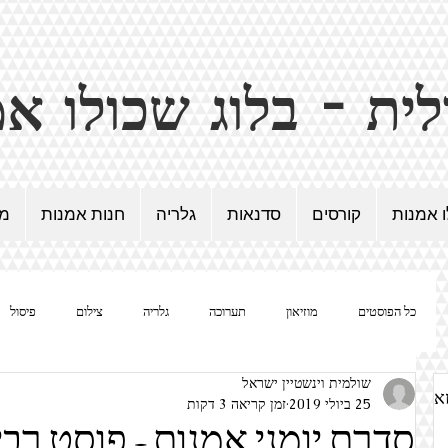
ו אמנות
קורסים
סדנאות
גלריה
חנות אמנות
מד
כל הפוסטים
מוזיאון
תערוכה
גלריה
צילום
פיסול
שולמית וינשטיין ישראל
נשים / אישה / אמנית
ציור
הומור באמנות
סוריאליזם
און
25 ביולי 2019
זמן קריאה 3 דקות
סדרת יומני אמנות - פוסט רבי