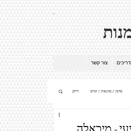
ריכים
צור קשר
סדנה / סדנאות / קורס
דיוקן
היפר-ריאליזם
מיצב
עי - מיכאלה