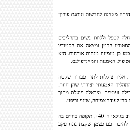
היא הקדישה לכך שולחן ייעודי בבית, ובתקופת צוק איתן היתה מאזינה לחדשות ונותנת פורקן 
לאחר כמה חודשים העזה לשכור סטודיו בקיבוץ, בו החלה לטפל וללוות נשים בתהליכים 
יצירתיים שונים. לאחר שנה התבקשה לעזוב את חדר הסטודיו הקטן ומצאה את הסטודיו 
העכשווי שלה, בו היא מנחה קבוצות נשים גדולות יותר, וכמו כן מזמינה מנחות אורחות. היא 
פול, האמנות והמיינדפולנס.
סדנאות הסטודיו לא מוגדרות כטיפוליות. הנשים שמגיעות אליה צוללות לתוך עבודה שקטה 
ומידת החשיפה האישית נתונה לבחירתן. הדגש הוא על התהליך האמנותי-יצירתי שהן חוות, 
והנוכחות של מיכאלה בסטודיו היא טיפולית, מחזיקה, מכילה ועוטפת. מיכאלה פועלת מתוך 
י לעודד צמיחה, שינוי וריפוי.
מיכאלה מספרת כי תופעת יומני האמנות תופסת נשים לרוב בגילאי ה-40+, תקופה בחיים בה 
הילדים גדלים, ומתפנה מקום ורצון להעניק לעצמן, לחזור לחיבור עם עצמן שקצת נזנח עקב 