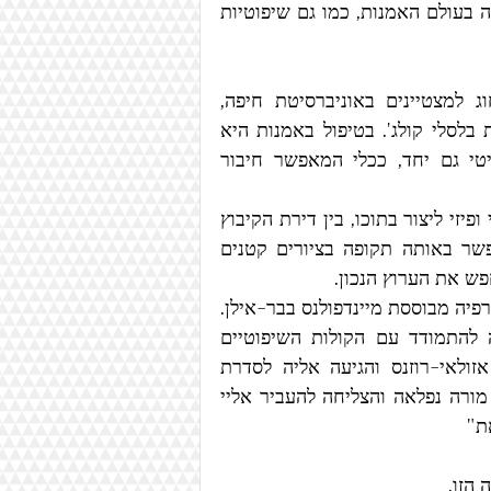
אמנות עלו בה לעתים קרובות שאלות על ערך היצירה שלה בעולם האמנות, כמו גם שיפוטיות 
מיכאלה למדה לתואר ראשון בחוג לאמנות יצירה ובחוג למצטיינים באוניברסיטת חיפה, 
ובהמשך למדה לימודי תואר שני בטיפול באמנות פלסטית בלסלי קולג'. בטיפול באמנות היא 
משלבת שני עולמות, שפת האמנות והידע הפסיכותרפויטי גם יחד, ככלי המאפשר חיבור 
כשהקימה את משפחתה ניסתה למצוא לעצמה מקום נפשי ופיזי ליצור בתוכו, בין דירת הקיבוץ 
הקטנה, האימהות לשני ילדים קטנים והעבודה. זה התאפשר באותה תקופה בציורים קטנים 
פש את הערוץ הנכון.
לפני שמונה שנים למדה מיכאלה בתכנית התלת שנתית לתרפיה מבוססת מיינדפולנס בבר-אילן. 
ההקשבה הפנימית שעודד תרגול המיינדפולנס, עזרה לה להתמודד עם הקולות השיפוטיים 
שבתוכה. באותה תקופה באורח פלא הכירה את חגית אזולאי-רוזנס והגיעה אליה לסדרת 
מפגשים ומצאה את מקומה הטבעי בתוך היומנים. "חגית מורה נפלאה והצליחה להעביר אליי 
ת" 
הזו.