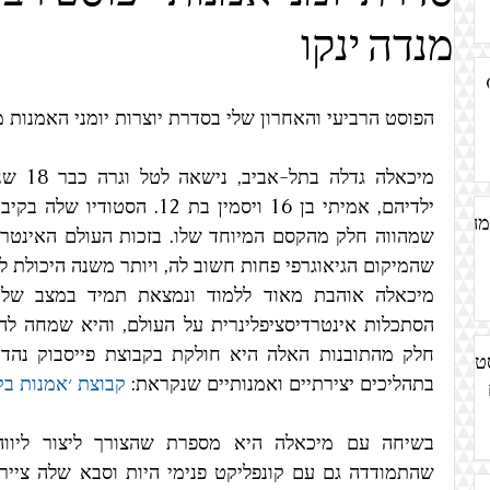
אדריכלות
עבודות נייר
אמנות מיחזור
אמנות ישראלית
מנדה ינקו
M
הדפס
הסטוריה/ תולדות האמנות
אמנות עתיקה
מחאה
הפוסט הרביעי והאחרון שלי בסדרת יוצרות יומני האמנות 
אמנות גוף
אמנות אדמה
אמנות חיות בעלי חיים
'קולאז
מה
שהמיקום הגיאוגרפי פחות חשוב לה, ויותר משנה היכולת ל
ט
בתהליכים יצירתיים ואמנותיים שנקראת: 
קבוצת ׳אמנות בק