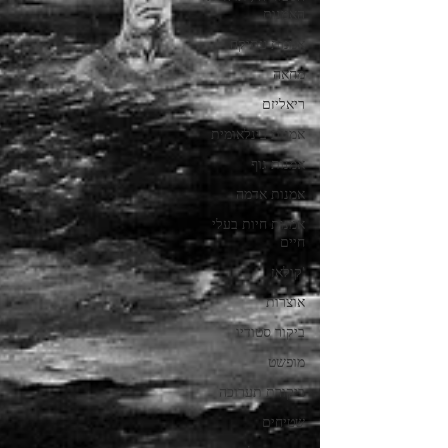
האמנות
אמנות עתיקה
מחאה
ריאליזם
אמנות בינלאומית
אמנות גוף
אמנות אדמה
אמנות חיות בעלי
חיים
'קולאז
אוצרות
ביקור סטודיו
מופשט
ביקורת תערוכה
שטיחים