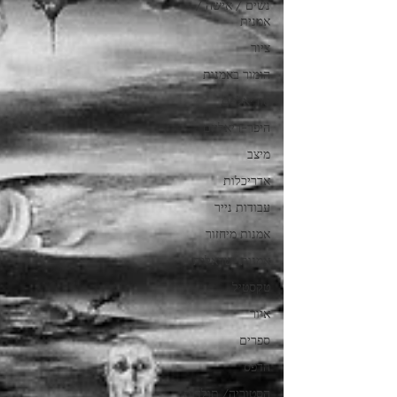
נשים / אישה /
אמנית
ציור
הומור באמנות
סוריאליזם
היפר-ריאליזם
מיצב
אדריכלות
עבודות נייר
אמנות מיחזור
אמנות ישראלית
טקסטיל
איור
ספרים
הדפס
הסטוריה/ תולדות