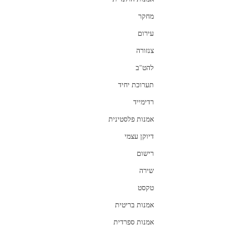
מחקר
עירום
צנזורה
להט"ב
תערוכת יחיד
רדימייד
אמנות פלסטינית
דיוקן עצמי
רישום
שירה
טקסט
אמנות בריטית
אמנות ספרדית