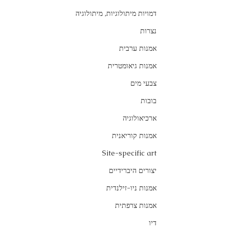
דמויות מיתולוגיות, מיתולוגיה
נצרות
אמנות ערבית
אמנות גיאומטרית
צבעי מים
בובות
ארכיאולוגיה
אמנות קוריאנית
Site-specific art
יצורים היברידיים
אמנות ניו-זילנדית
אמנות צרפתית
דיו