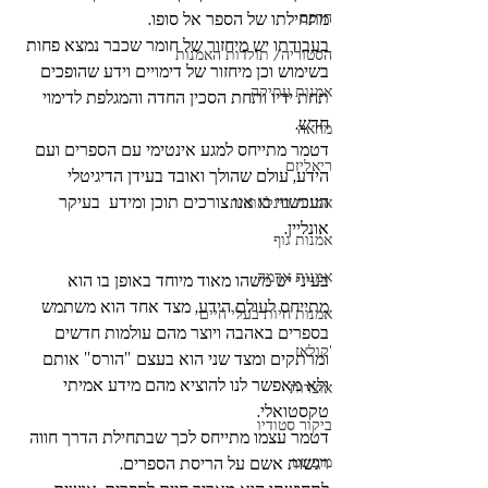
הדפס
מתחילתו של הספר אל סופו.
בעבודתו יש מיחזור של חומר שכבר נמצא פחות 
הסטוריה/ תולדות האמנות
בשימוש וכן מיחזור של דימויים וידע שהופכים 
אמנות עתיקה
תחת ידיו ותחת הסכין החדה והמגלפת לדימוי 
חדש.
מחאה
דטמר מתייחס למגע אינטימי עם הספרים ועם 
ריאליזם
הידע, עולם שהולך ואובד בעידן הדיגיטלי 
העכשווי בו אנו צורכים תוכן ומידע  בעיקר 
אמנות בינלאומית
אונליין.
אמנות גוף
אמנות אדמה
בעיני יש משהו מאוד מיוחד באופן בו הוא 
מתייחס לעולם הידע, מצד אחד הוא משתמש 
אמנות חיות בעלי חיים
בספרים באהבה ויוצר מהם עולמות חדשים 
'קולאז
ומרתקים ומצד שני הוא בעצם "הורס" אותם 
ולא מאפשר לנו להוציא מהם מידע אמיתי 
אוצרות
טקסטואלי.
ביקור סטודיו
דטמר עצמו מתייחס לכך שבתחילת הדרך חווה 
מופשט
רגשות אשם על הריסת הספרים.