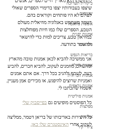
לתחושתו הוא מאריך חיים לספרים, אנשים 
ביקורת תערוכה
שיצפו בעבודותיו יצפו בדימויי הספרים שאולי 
שטיחים
לעולם לא היו פותחים וקוראים בהם.
דטמר משתמש באנלוגיה מוזיאלית מעולם 
אומנות מלאכה
הטבע, הספרים שלו כמו חיות מפוחלצות 
אמנות יפנית
במוזיאון טבע, צריכים למות כדי להישאר 
ולהשמר בתודעה.
פופ ארט
בריאות הנפש
אני ממשיכה להביא לכאן אמנות טובה מהארץ 
אמנות גרילה
ומהעולם, מוזמנים לעקוב, להביא חברים, להביע 
דעה, לשתף ולהגיב בכל דרך. אם אתם אמנים 
אמנות חברתית
ואמניות שרוצים להיפגש, או מכירים אמן מעניין, 
אמנות גראפית
אשמח שתכתבו לי.
אמנות פוליטית
כל הפוסטים מופיעים גם 
בפייסבוק שלי
מפלצות
אלימות
כל היצירות באדיבותו של 
בריאן דטמר
, ממליצה 
לעקוב אחרי 
האינסטגרם שלו כאן.
ציורי קיר