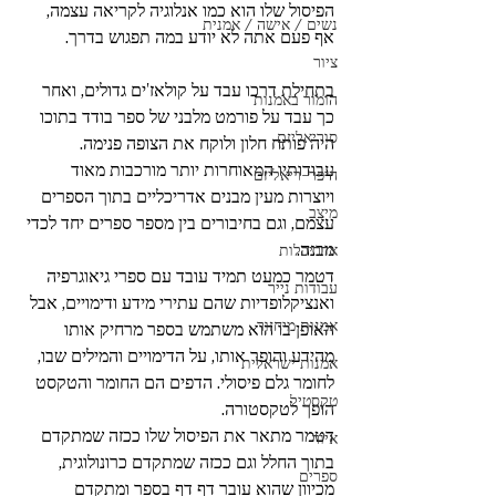
הפיסול שלו הוא כמו אנלוגיה לקריאה עצמה, 
נשים / אישה / אמנית
אף פעם אתה לא יודע במה תפגוש בדרך.
ציור
בתחילת דרכו עבד על קולאז'ים גדולים, ואחר 
הומור באמנות
כך עבד על פורמט מלבני של ספר בודד בתוכו 
סוריאליזם
היה פותח חלון ולוקח את הצופה פנימה. 
עבודותיו המאוחרות יותר מורכבות מאוד 
היפר-ריאליזם
ויוצרות מעין מבנים אדריכליים בתוך הספרים 
מיצב
עצמם, וגם בחיבורים בין מספר ספרים יחד לכדי 
מבנה. 
אדריכלות
דטמר כמעט תמיד עובד עם ספרי גיאוגרפיה 
עבודות נייר
ואנציקלופדיות שהם עתירי מידע ודימויים, אבל 
אמנות מיחזור
האופן בו הוא משתמש בספר מרחיק אותו 
מהידע והופך אותו, על הדימויים והמילים שבו, 
אמנות ישראלית
לחומר גלם פיסולי. הדפים הם החומר והטקסט 
טקסטיל
הופך לטקסטורה.
דטמר מתאר את הפיסול שלו ככזה שמתקדם 
איור
בתוך החלל וגם ככזה שמתקדם כרונולוגית, 
ספרים
מכיוון שהוא עובר דף דף בספר ומתקדם 