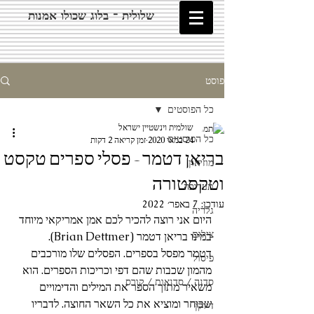
שלולית - בלוג שכולו אמנות
פוסט
כל הפוסטים
שולמית וינשטיין ישראל
כל הפוסטים
24 במאי 2020
זמן קריאה 2 דקות
בריאן דטמר - פסלי ספרים טקסט
מוזיאון
וטקסטורה
תערוכה
עודכן:
7 באפר׳ 2022
גלריה
היום אני רוצה להכיר לכם אמן אמריקאי מיוחד 
צילום
במינו בריאן דטמר (Brian Dettmer).
דטמר מפסל בספרים. הפסלים שלו מורכבים 
פיסול
מהמון שכבות שהם דפי וכריכות הספרים. הוא 
סדנה / סדנאות / קורס
משאיר מתוך הספר את המילים והדימויים 
שבוחר ומוציא את כל השאר החוצה. לדבריו 
דיוקן