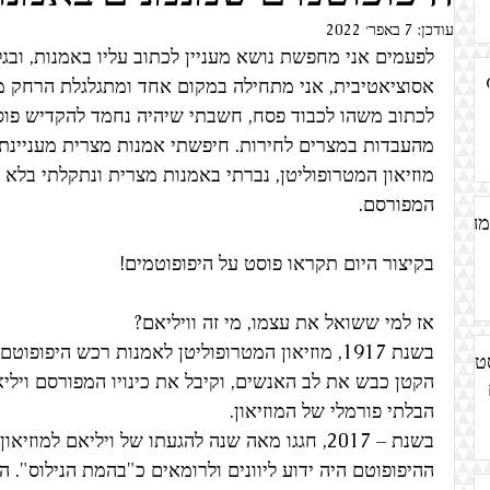
אדריכלות
עבודות נייר
אמנות מיחזור
אמנות ישראלית
עודכן:
7 באפר׳ 2022
לפעמים אני מחפשת נושא מעניין לכתוב עליו באמנות, ובג
M
אסוציאטיבית, אני מתחילה במקום אחד ומתגלגלת הרחק מ
לכתוב משהו לכבוד פסח, חשבתי שיהיה נחמד להקדיש פוסט
הדפס
הסטוריה/ תולדות האמנות
אמנות עתיקה
מחאה
מהעבדות במצרים לחירות. חיפשתי אמנות מצרית מעניינת 
מוזיאון המטרופוליטן, נברתי באמנות מצרית ונתקלתי בלא
אמנות גוף
המפורסם.
אמנות אדמה
אמנות חיות בעלי חיים
'קולאז
מה
בקיצור היום תקראו פוסט על היפופוטמים!
אז למי ששואל את עצמו, מי זה וויליאם? 
בשנת 1917, מוזיאון המטרופוליטן לאמנות רכש היפופ
ט
הבלתי פורמלי של המוזיאון. 
בשנת – 2017, חגגו מאה שנה להגעתו של ויליאם למוזיאון. 
ההיפופוטם היה ידוע ליוונים ולרומאים כ"בהמת הנילוס". ה