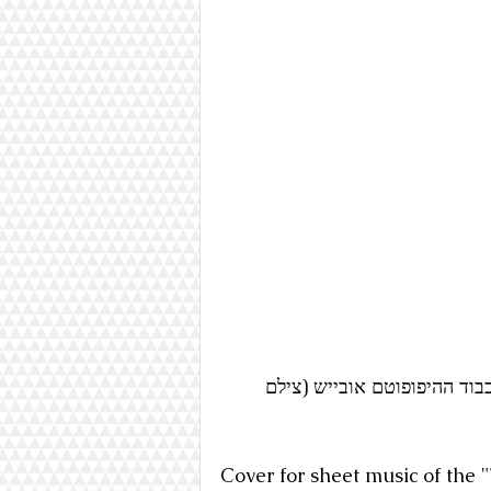
The Hippopotam", שנכתב לכבוד ההיפופוטם אובייש (צילם 
Cover for sheet music of the