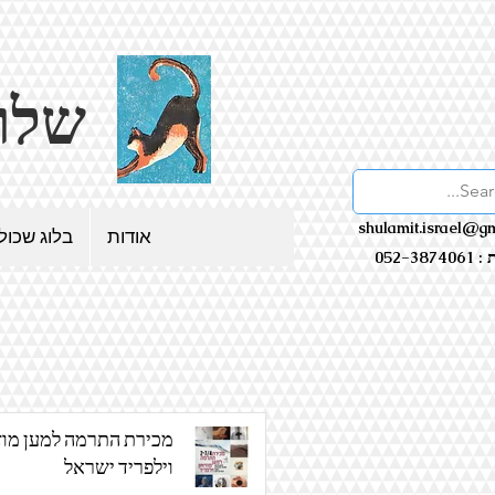
שלולית - בלוג שכולו אמנות
shulamit.israel@g
אודות
בלוג שכול
052-38
מכירת התרמה למען מוז
וילפריד ישראל