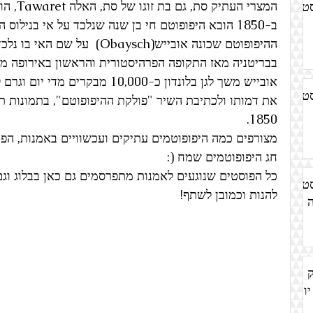
המצרי העתיק סת, גם בת זוגו של סת, האלה Tawaret, הוצגה כהיפופוטם בחלקה. 
סט
ב-1850 הובא היפופוטם חי בן שנה שנלכד על אי בנילוס הלבן, ממצרים לגן החיות של לונדון .
ההיפופוטם שכונה אובייש(Obaysch)
בבריטניה מאז התקופה הפרהיסטורית והראשון באירופה מא
אובייש משך לגן בלונדון כ-10,000 מ
סט
את דמותו ולכתיבת השיר "פולקת ההיפופוטם", בתמונות ת
1850.
מצורפים כמה היפופוטמים עתיקים ועכשוויים באמנות, הפר
חג היפופוטמים שמח (:
כל הפוסטים שנוגעים לאמנות מתפרסמים גם כאן בבלוג וגם
סט
להנות וכמובן לשתף!
ק
יומן