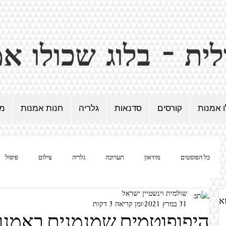
ו אמנות
קורסים
סדנאות
גלריה
חנות אמנות
מד
כל הפוסטים
מוזיאון
תערוכה
גלריה
צילום
פיסול
שולמית וינשטיין ישראל
נשים / אישה / אמנית
ציור
הומור באמנות
סוריאליזם
און
31 במרץ 2021
זמן קריאה 3 דקות
היפופוטמים שמנמנים באמנו