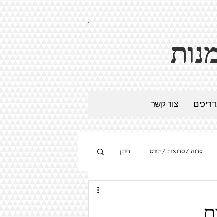
ריכים
צור קשר
סדנה / סדנאות / קורס
דיוקן
היפר-ריאליזם
מיצב
ת.