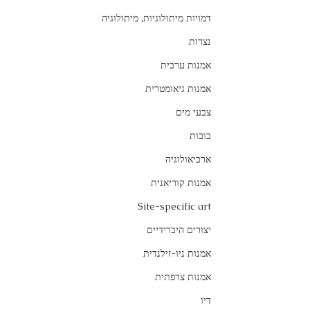
דמויות מיתולוגיות, מיתולוגיה
נצרות
אמנות ערבית
אמנות גיאומטרית
צבעי מים
בובות
ארכיאולוגיה
אמנות קוריאנית
Site-specific art
יצורים היברידיים
אמנות ניו-זילנדית
אמנות צרפתית
דיו