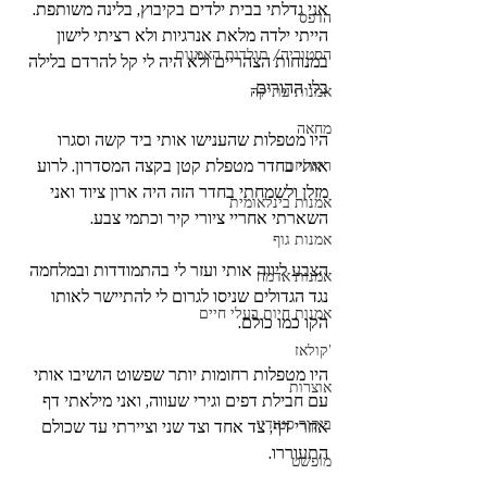
אני גדלתי בבית ילדים בקיבוץ, בלינה משותפת. 
הדפס
הייתי ילדה מלאת אנרגיות ולא רציתי לישון 
הסטוריה/ תולדות האמנות
במנוחות הצהריים ולא היה לי קל להרדם בלילה 
בלי ההורים.
אמנות עתיקה
מחאה
היו מטפלות שהענישו אותי ביד קשה וסגרו 
אותי בחדר מטפלת קטן בקצה המסדרון. לרוע 
ריאליזם
מזלן ולשמחתי בחדר הזה היה ארון ציוד ואני 
אמנות בינלאומית
השארתי אחריי ציורי קיר וכתמי צבע.
אמנות גוף
הצבע ליווה אותי ועזר לי בהתמודדות ובמלחמה 
אמנות אדמה
נגד הגדולים שניסו לגרום לי להתיישר לאותו 
אמנות חיות בעלי חיים
הקו כמו כולם. 
'קולאז
היו מטפלות רחומות יותר שפשוט הושיבו אותי 
אוצרות
עם חבילת דפים וגירי שעווה, ואני מילאתי דף 
ביקור סטודיו
אחרי דף, צד אחד וצד שני וציירתי עד שכולם 
התעוררו.
מופשט