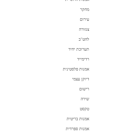
מחקר
עירום
צנזורה
להט"ב
תערוכת יחיד
רדימייד
אמנות פלסטינית
דיוקן עצמי
רישום
שירה
טקסט
אמנות בריטית
אמנות ספרדית