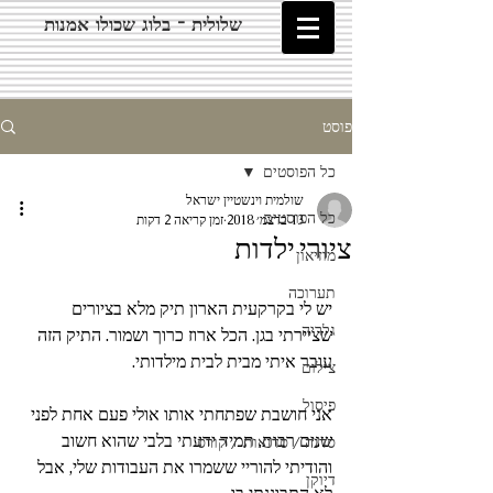
שלולית - בלוג שכולו אמנות
פוסט
כל הפוסטים
שולמית וינשטיין ישראל
כל הפוסטים
13 בדצמ׳ 2018
זמן קריאה 2 דקות
ציורי ילדות
מוזיאון
תערוכה
יש לי בקרקעית הארון תיק מלא בציורים 
גלריה
שציירתי בגן. הכל ארוז כרוך ושמור. התיק הזה 
עובר איתי מבית לבית מילדותי. 
צילום
פיסול
אני חושבת שפתחתי אותו אולי פעם אחת לפני 
שנים רבות. תמיד ידעתי בלבי שהוא חשוב 
סדנה / סדנאות / קורס
והודיתי להוריי ששמרו את העבודות שלי, אבל 
דיוקן