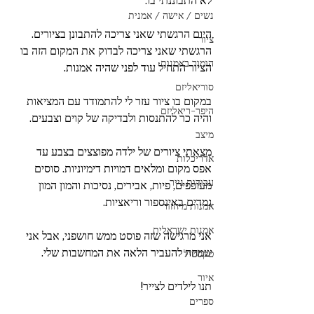
לא התבוננתי בו.
נשים / אישה / אמנית
היום הרגשתי שאני צריכה להתבונן בציורים. 
ציור
הרגשתי שאני צריכה לבדוק את המקום הזה בו 
הומור באמנות
הציור התחיל עוד לפני שהיה אמנות.
סוריאליזם
במקום בו ציור עזר לי להתמודד עם המציאות 
היפר-ריאליזם
והיה כר להתנסות ולבדיקה של קוים וצבעים.
מיצב
מצאתי ציורים של ילדה מפוצצים בצבע עד 
אדריכלות
אפס מקום ומלאים דמויות דימיוניות. סוסים 
עבודות נייר
מעופפים, פיות, אבירים, נסיכות והמון המון 
גמדים באינספור וריאציות.
אמנות מיחזור
אמנות ישראלית
אני מרגישה שזה פוסט ממש חושפני, אבל אני 
שמחה להעביר הלאה את המחשבות שלי.
טקסטיל
איור
תנו לילדים לצייר!
ספרים