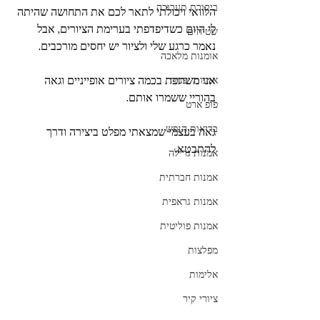
ביקורת תערוכה
הלוואי ויכולתי לתאר לכם את התחושה שהיתה 
לי היום כשדיפדפתי בערימת הציורים, אבל 
שטיחים
נאמר כרגע שלי ולציור יש יחסים מורכבים.
אומנות מלאכה
אני משתפת בכמה ציורים אופייניים וגאה 
אמנות יפנית
בהוריי ששמרו אותם.
פופ ארט
בריאות הנפש
גאה בעצמי שמצאתי מפלט ביצירה ודרך 
להתבטא.
אמנות גרילה
אמנות חברתית
אמנות גראפית
אמנות פוליטית
מפלצות
אלימות
ציורי קיר