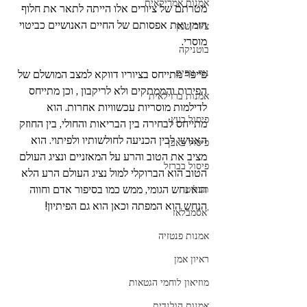
אמנות אמריקאית
מטרתם של ציורים אלו הייתה לתאר את חלוף 
הזמן ואת אפסותם של החיים האנושיים כביטוי 
ציור שמן
מוסרי. 
בוטניקה
נוף נופים
פייפר מתייחס בציוריו דווקא למצב המושלם של 
הפירות והממתקים ולא לריקבון , וכן מתייחס 
אמנות ברזילאית
לדילמות מוסריות עכשוויות אחרות. הוא 
פיסול בעץ
מתייחס לבחירה בין הבריאות והחולי, בין החוזק 
האנושי לבין הכניעה לחולשותיו ולפיתוי. הוא 
פיסול באבן
מציב את הטוב והרע על המאזניים ונציג העולם 
פיסול בברזל
הטוב הוא הברוקלי למול נציג העולם הרע הלא 
הוא נחש הגומי, ממש כמו בסיפור אדם וחווה 
תבליט
הנחש הוא המפתה וכאן הוא גם הפיתיון!
'אסמבלאז
אמנות פנטזיה
ראיון אמן
מוזיאון לוחמי הגטאות
אמנות הולנדית