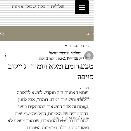
שלולית - בלוג שכולו אמנות
פוסט
כל הפוסטים
שולמית וינשטיין ישראל
כל הפוסטים
3 במרץ 2019
זמן קריאה 2 דקות
טבע דומם ומלא הומור - ג'ייקוב
מוזיאון
פייפר
תערוכה
גלריה
פוסט האמנות הזה מוקדש לנושא לכאורה 
צילום
קלאסי ומשעמם "טבע דומם", אבל למען 
האמת זה אחד הנושאים המרתקים בעיני 
פיסול
בהיסטוריה של האמנות, החל מהמשמעויות 
סדנה / סדנאות / קורס
החבויות בפריטים הדוממים, שכמובן מעולם לא 
נבחרו סתם, וכלה במיומנות הטכנית 
דיוקן