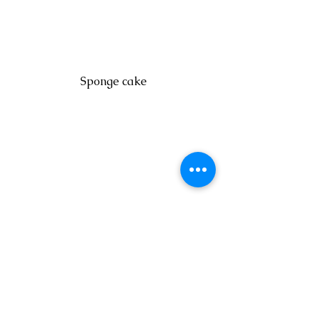
Sponge cake
The great pyramid