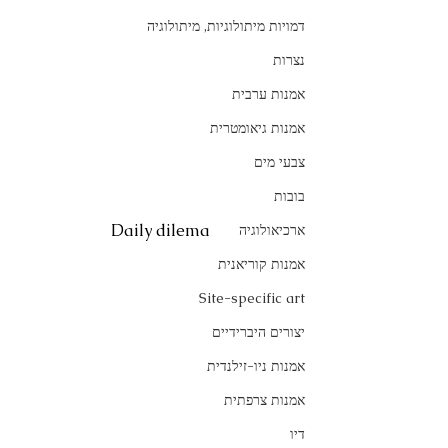
דמויות מיתולוגיות, מיתולוגיה
נצרות
אמנות ערבית
אמנות גיאומטרית
צבעי מים
בובות
Daily dilema
ארכיאולוגיה
אמנות קוריאנית
Site-specific art
יצורים היברידיים
אמנות ניו-זילנדית
אמנות צרפתית
דיו