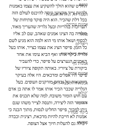
הדפס
החליט שהוא הולך להשקיע את עצמו באמנות 
ולהיות צייר מקצועי וניסה להיכנס לעולם הזה 
הסטוריה/ תולדות האמנות
בכל דלת שהכיר. הוא היה פוקד פתיחות של 
אמנות עתיקה
תערוכות בגלריות ובעל גלריה שהעריך מאוד, 
בגלריה בה הציגו אמנים שאהב, שם לב אליו 
מחאה
לבסוף ושאל אותו מי הוא ולמה הוא מגיע לשם 
ריאליזם
כל הזמן. פייפר הציג את עצמו כצייר, אותו בעל 
אמנות בינלאומית
גלריה ביקר אותו ואף הביא עימו את אחד 
האמנים הנערצים על פייפר, כדי להעביר 
אמנות גוף
ביקורת על ציוריו. באותה תקופה ציוריו של 
אמנות אדמה
פייפר היו אפלים ומדכאים. היו אלה בעיקר 
דיוקנאות של גברים מזדקנים וזעופים. בעל 
אמנות חיות בעלי חיים
הגלריה שכבר הכיר אותו אמר לו אתה בן אדם 
'קולאז
עם חוש הומור משובח, למה שלא תכניס את 
ההומור הזה ליצירה, ותנסה לצייר משהו שגם 
אוצרות
ניתן למכור. פייפר החליט לנסות, מתוך הבנה כי 
ביקור סטודיו
אמנות לא חייבת להיות מדכאת, רצינית וכבדה 
מופשט
ויכולה גם להעלות חיוך אצל הצופה. 