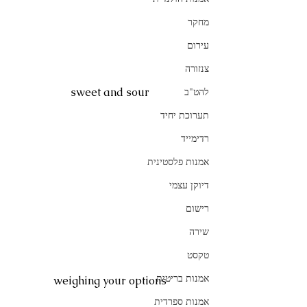
מחקר
עירום
צנזורה
sweet and sour
להט"ב
תערוכת יחיד
רדימייד
אמנות פלסטינית
דיוקן עצמי
רישום
שירה
טקסט
אמנות בריטית
weighing your options
אמנות ספרדית