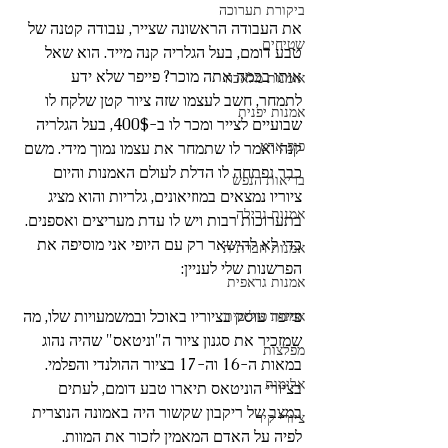
ביקורת תערוכה
את העבודה הראשונה שצייר, עבודה קטנה של 
שטיחים
טבע דומם, בעל הגלריה קנה מייד. הוא שאל 
אותו בכמה אתה מוכר? פייפר שלא ידע 
אומנות מלאכה
לתמחר, חשב לעצמו שזה ציור קטן שלקח לו 
אמנות יפנית
שבועיים לצייר ומכר לו ב-400$, בעל הגלריה 
פופ ארט
קנה ואמר לו שתמחר את עצמו נמוך מידי. משם 
כבר נפתחה לו הדלת לעולם האמנות והיום 
בריאות הנפש
ציוריו נמצאים במוזיאונים, גלריות והוא מציג 
אמנות גרילה
בתערוכות רבות ויש לו עדת מעריצים ואספנים.
כדי לא להישאר רק עם היופי אני מוסיפה את 
אמנות חברתית
הפרשנות שלי לעניין: 
אמנות גראפית
פייפר עוסק בציוריו באוכל ובמשמעויות שלו, מה 
אמנות פוליטית
שמזכיר את סגנון ציור ה"וניטאס" שהיה נהוג 
מפלצות
במאות ה-16 וה-17 בציור ההולנדי והפלמי. 
אלימות
בציורי הוניטאס תיארו טבע דומם, לעתים 
במצב של ריקבון שקשור היה באמונה הנוצרית 
ציורי קיר
לפיה על האדם המאמין לזכור את המוות. 