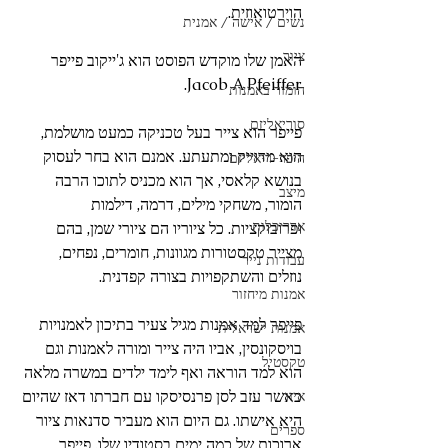
הוירטואוזית. 
נשים / אישה / אמנית
ציור
האמן שלו מוקדש הפוסט הוא ג'ייקוב פייפר 
Jacob A Pfeiffer.
הומור באמנות
סוריאליזם
פייפר הוא צייר בעל טכניקה כמעט מושלמת, 
הוא מדוייק ומתעתע. אמנם הוא בחר לעסוק 
היפר-ריאליזם
בנושא קלאסי, אך הוא מכניס לתוכו הרבה 
מיצב
הומור, משחקי מילים, דרמה, דילמות 
אדריכלות
ופרובוקציות. כל ציוריו הם ציורי שמן, בהם 
מצייר טקסטורות מגוונות, חומרים, נפחים, 
עבודות נייר
נוזלים והשתקפויות בצורה קפדנית.
אמנות מיחזור
פייפר למד אמנות מגיל צעיר בתיכון לאמנויות 
אמנות ישראלית
בויסקונסין, אביו היה צייר ומורה לאמנות וגם 
טקסטיל
הוא למד הוראה ואף לימד ילדים במשרה מלאה 
כאשר עזב לסן פרנסיסקו עם חברתו דאז שהיום 
איור
היא אישתו. גם היום הוא מעביר סדנאות ציור 
ספרים
ארוכות של כמה ימים בסטודיו שלו. פייפר 