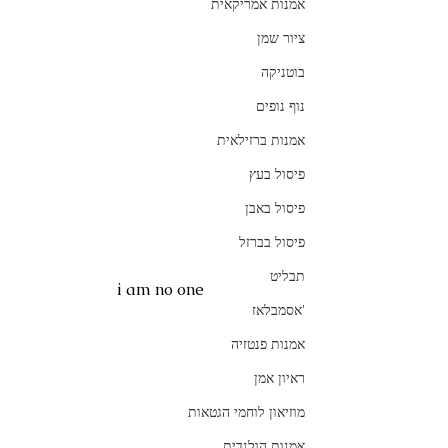
אמנות אמריקאית
ציור שמן
בוטניקה
נוף נופים
אמנות ברזילאית
פיסול בעץ
פיסול באבן
פיסול בברזל
תבליט
i am no one
'אסמבלאז
אמנות פנטזיה
ראיון אמן
מוזיאון לוחמי הגטאות
אמנות הולנדית