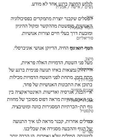
לגלוש החוצה ברגע אחד לא מודע. 
נשים / אישה / אמנית
ציור
הפסלים שקבנר יוצרת מתמקדים בפסיכולוגיה 
האנושית, מופשטת מההקשר ומקול ההיגיון 
הומור באמנות
ומובעת דרך בעלי חיים וצורות אנושיות. 
סוריאליזם
הגוף הוא גוף החיה, הדיוקן אנושי אוניברסלי.
היפר-ריאליזם
מיצב
מעל פני השטח, הדמויות האלה פראיות, 
אדריכלות
חייתיות, נמצאות באיזו תנועה פנימית ברגע של 
מתח בזמן. מתחת לפני השטח הדמויות מכילות 
עבודות נייר
בתוכן את התכונות האנושיות של פחד, 
אמנות מיחזור
אי-הבנה, אגרסיה ואדישות. האינטראקציה בין 
בני האדם והחיות מראה דפוס מסובך של מחוות 
אמנות ישראלית
גוף תת-הכרתיות המסגירות כוונה ומוטיבציה. 
טקסטיל
במילים אחרות, קבנר מראה לנו איך התנועה 
איור
של הגוף וההבעה מסגירה את שבליבנו. 
ספרים
לטענתה, המילים שלא נאמרות, הן הרבה יותר 