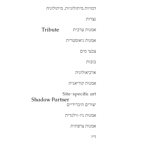
דמויות מיתולוגיות, מיתולוגיה
נצרות
Tribute
אמנות ערבית
אמנות גיאומטרית
צבעי מים
בובות
ארכיאולוגיה
אמנות קוריאנית
Site-specific art
Shadow Partner
יצורים היברידיים
אמנות ניו-זילנדית
אמנות צרפתית
דיו