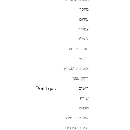
מחקר
עירום
צנזורה
להט"ב
תערוכת יחיד
רדימייד
אמנות פלסטינית
דיוקן עצמי
Don’t go…
רישום
שירה
טקסט
אמנות בריטית
אמנות ספרדית