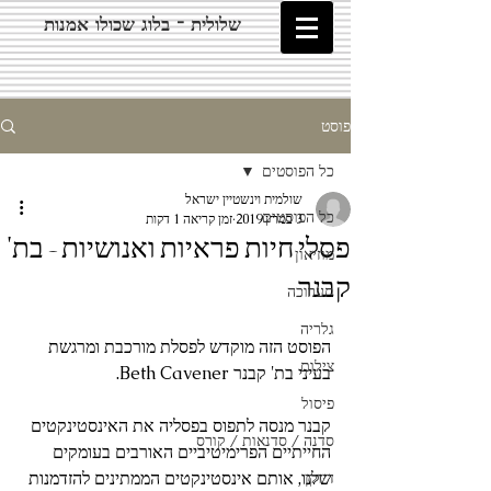
שלולית - בלוג שכולו אמנות
פוסט
כל הפוסטים
שולמית וינשטיין ישראל
כל הפוסטים
3 במרץ 2019
זמן קריאה 1 דקות
פסלי חיות פראיות ואנושיות - בת'
מוזיאון
קבנר
תערוכה
גלריה
הפוסט הזה מוקדש לפסלת מורכבת ומרגשת 
צילום
בעיני בת' קבנר Beth Cavener. 
פיסול
קבנר מנסה לתפוס בפסליה את האינסטינקטים 
סדנה / סדנאות / קורס
החייתיים הפרימיטיביים האורבים בעומקים 
שלנו, אותם אינסטינקטים הממתינים להזדמנות 
דיוקן