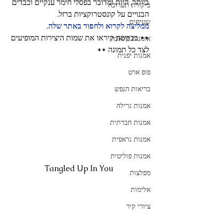
ביותר, היות ומדובר בפסלי חימר ענקיים וכבדים 
ביקורת תערוכה
הבנויים על קונסטרוקציות ברזל. 
שטיחים
ממליצה לקרוא ולחפור באתר שלה.
** בבקשה קיראו את שמות היצירות המופיעים 
אומנות מלאכה
לצד כל תמונה **
אמנות יפנית
פופ ארט
בריאות הנפש
אמנות גרילה
אמנות חברתית
אמנות גראפית
אמנות פוליטית
Tangled Up In You
מפלצות
אלימות
ציורי קיר