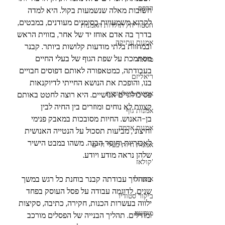
הדפס
חשובות מאלה שנשמעות בקול. היא למדה 
לקרוא משמעויות בסימנים מעודנים, במבטים, 
הסטוריה/ תולדות האמנות
בדרך בה אדם אוחז יד של אחר, בזווית הראש 
אמנות עתיקה
ובמחוות בלתי מודעות קלושות ביותר. קבנר 
מסתמכת על שפת הגוף של בעלי החיים 
מחאה
בעבודתה, כמטאפורה לאותם דפוסים חבויים 
ריאליזם
בנו, והופכת את הנושא החייתי לדיוקנאות 
אמנות בינלאומית
פסיכולוגיים אנושיים. היא רוצה לחטט באותם 
קצוות לא נוחים ומוזרים בין החיה לבין 
אמנות גוף
בן-האנוש. החיות מסובכות במאבק פנימי 
אמנות אדמה
וחיצוני, מביעות תסכול על הנטייה האנושית 
לאכזריות וחוסר הבנה. משהו במבט הישיר 
אמנות חיות בעלי חיים
שלהן נראה מודע ויודע.
'קולאז
בתהליך עבודתה קבנר בוחנת כל רגש במשך 
אוצרות
שנים, לדוגמה עבודה על פסל העוסק בפחד 
ביקור סטודיו
ילווה בעשרות הכנות, חקירה, כתיבה, סקיצות 
מופשט
ומודלים. תהליך הבנייה של הפסלים מורכב 