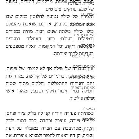
קטנה מלאת אמנות, מרקמים, חומרים, נגיעות 
ביקורת תערוכה
של טבע, פתקים וציטוטים. 
שטיחים
היצירה של שילה נטועה לחלוטין במקום שבו 
היא נמצאת, בקיבוץ, אך גם שואבת מהעולם 
אומנות מלאכה
כולו. שילה בילתה שנים רבות מחיה במגורים 
אמנות יפנית
ובטיולים בעולם: ביוון, באנגליה, במצרים 
פופ ארט
ובקוסטה ריקה, וכל המקומות האלה מטפטפים 
בעדינות לתוך יצירתה.
בריאות הנפש
אמנות גרילה
אין בעבודה של שילה אף לא קמצוץ של ציניות, 
היא משתמשת בדימויים של קדושה, כמו הילות 
אמנות חברתית
זהב ותנוחות ההתפללות וחלקים מתוך שטיח 
אמנות גראפית
תפילה במין חיבור חילוני וטבעי, ומאוד אישי 
שלה.
אמנות פוליטית
מפלצות
כשהיתה צעירה הוריה קנו לה בלוק ציור ופחם, 
אלימות
ותמיד ציירה, עיצבה וכתבה. כבר בתור ילדה 
היתה מסתובבת עם חברה במזבלה על דעת 
ציורי קיר
עצמה, הן היו יוצאות לחפור ולמצוא אוצרות. את 