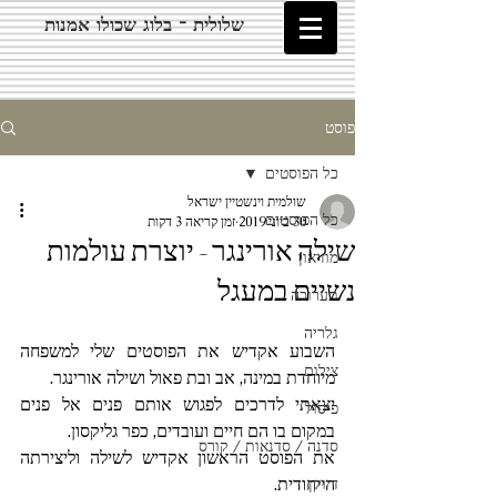
שלולית - בלוג שכולו אמנות
פוסט
כל הפוסטים
שולמית וינשטיין ישראל
כל הפוסטים
30 ביוני 2019
זמן קריאה 3 דקות
שילה אורינגר - יוצרת עולמות
מוזיאון
נשיים במעגל
תערוכה
גלריה
השבוע אקדיש את הפוסטים שלי למשפחה 
צילום
מיוחדת במינה, אב ובת פאול ושילה אורינגר.
יצאתי לדרכים לפגוש אותם פנים אל פנים 
פיסול
במקום בו הם חיים ועובדים, כפר גליקסון.
סדנה / סדנאות / קורס
את הפוסט הראשון אקדיש לשילה וליצירתה 
הייחודית.
דיוקן