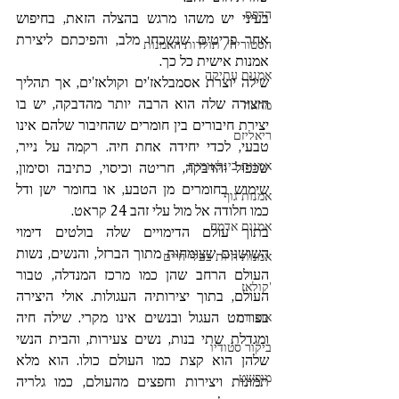
הדפס
בעיני יש משהו מרגש בהצלה הזאת, בחיפוש 
אחר פריטים שנשכחו מלב, והפיכתם ליצירת 
הסטוריה/ תולדות האמנות
אמנות אישית כל כך. 
אמנות עתיקה
שילה יוצרת אסמבלאז'ים וקולאז'ים, אך תהליך 
היצירה שלה הוא הרבה יותר מהדבקה, יש בו 
מחאה
יצירת חיבורים בין חומרים שהחיבור שלהם אינו 
ריאליזם
טבעי, לכדי יחידה אחת חיה. רקמה על נייר, 
אמנות בינלאומית
שכפול והדבקה, חריטה וכיסוי, כתיבה וסימון, 
שימוש בחומרים מן הטבע, או בחומר ישן ודל 
אמנות גוף
כמו חלודה אל מול עלי זהב 24 קראט. 
אמנות אדמה
בתוך עולם הדימויים שלה בולטים דימוי 
השושנים שצומחות מתוך הברזל, והנשים, נשות 
אמנות חיות בעלי חיים
העולם הרחב שהן כמו מרכז המנדלה, טבור 
'קולאז
העולם, בתוך יצירותיה העגולות. אולי היצירה 
בפורמט העגול ובנשים אינו מקרי. שילה חיה 
אוצרות
ומגדלת שתי בנות, נשים צעירות, והבית הנשי 
ביקור סטודיו
שלהן הוא קצת כמו העולם כולו. הוא מלא 
מופשט
תמונות ויצירות וחפצים מהעולם, כמו גלריה 