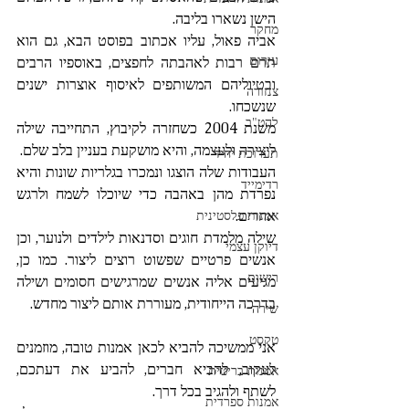
הישן נשארו בליבה. 
מחקר
אביה פאול, עליו אכתוב בפוסט הבא, גם הוא 
עירום
תרם רבות לאהבתה לחפצים, באוספיו הרבים 
ובטיוליהם המשותפים לאיסוף אוצרות ישנים 
צנזורה
שנשכחו.
להט"ב
משנת 2004 כשחזרה לקיבוץ, התחייבה שילה 
ליצירה ולעצמה, והיא מושקעת בעניין בלב שלם. 
תערוכת יחיד
העבודות שלה הוצגו ונמכרו בגלריות שונות והיא 
רדימייד
נפרדת מהן באהבה כדי שיוכלו לשמח ולרגש 
אחרים.
אמנות פלסטינית
שילה מלמדת חוגים וסדנאות לילדים ולנוער, וכן 
דיוקן עצמי
אנשים פרטיים שפשוט רוצים ליצור. כמו כן, 
רישום
מגיעים אליה אנשים שמרגישים חסומים ושילה 
בדרכה הייחודית, מעוררת אותם ליצור מחדש.
שירה
טקסט
אני ממשיכה להביא לכאן אמנות טובה, מוזמנים 
לעקוב, להביא חברים, להביע את דעתכם, 
אמנות בריטית
לשתף ולהגיב בכל דרך. 
אמנות ספרדית