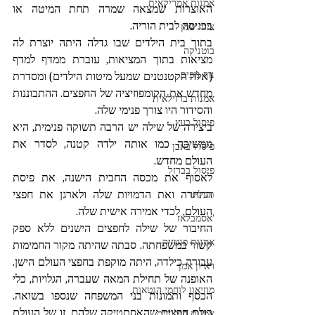
אמנות אמריקאית
האוצרות שמצאה שמרה תחת המיטה או 
בכניסה לבית הוריה.
ציור שמן
בתוך בית הילדים שבו גדלה היתה יוצרת לה 
בוטניקה
מציאות בתוך המציאות, עוברת ממדף למדף 
נוף נופים
(אלה הקטנטנים שמעל מיטות הילדים) ומסדרת 
מחדש את הקומפוזיציה של החפצים. ההתבוננות 
אמנות ברזילאית
והסידור היו צורך פנימי שלה. 
פיסול בעץ
ביצירה של שילה יש הרבה תשוקה פנימית, היא 
ממשיכה כמו אותה ילדה קטנה, לסדר את 
פיסול באבן
העולם מחדש. 
פיסול בברזל
לאסוף את מכסה החבית הישנה, את פיסת 
התחרה ואת הדמויות שלה ולארגן את חפצי 
תבליט
העולם, לכדי אמירה אישית שלה.
'אסמבלאז
החיבור של שילה לחפצים הישנים ללא ספק 
אמנות פנטזיה
קשור במשפחתה. סבתה שהיתה מקור החמימות 
עבורה כילדה, היתה מוקפת בחפצי העולם הישן. 
ראיון אמן
האופנה של תחילת המאה שעברה, הגלויות, כלי 
מוזיאון לוחמי הגטאות
הכסף ותמונות בני המשפחה שנספו בשואה. 
כולם חפצים שהאסתטיקה שלהם, זו של העולם 
אמנות הולנדית