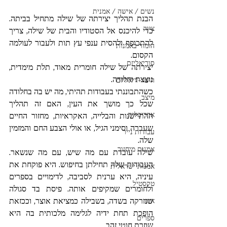
נשים / אישה / אמנית
הבנת תהליך יצירתה של שילה מתחיל בביתה. 
ציור
כדי להיכנס אל הסטודיו והבית של שילה, צריך 
להתכופף ולהסית ענפי עץ תות ולעבור לעולמה 
הומור באמנות
הקסום.
סוריאליזם
יצירתה של שילה חומרית מאוד, תלת מימדית, 
נוצצת וחלודה.
היפר-ריאליזם
כשהתבוננתי בעבודות תהיתי, מה יש בה בחלודה 
מיצב
שכל כך מושך את העין, האם זה תהליך 
אדריכלות
ההתיישנות והבלייה, האקראיות, מחזור החיים 
שעברה וסימני הגיל, או אולי הצבע החם והמזמין 
עבודות נייר
שלה.
אמנות מיחזור
שילה עובדת עם מה שיש, עם מה שנשאר. 
העבודות שלה תחילתן בחיפוש. היא פוקחת את 
אמנות ישראלית
עיניה, היא ערנית לסביבה, לדימויים בספרים 
טקסטיל
ולחומרים שמקיפים אותה. פיסת בד סגולה 
שנזרקה בשדה, בשבילה כמציאת אוצר, וככזאת 
איור
הופכת תחת ידיה לגלימה מלכותית בה היא 
ספרים
שוזרת חוטי זהב. 