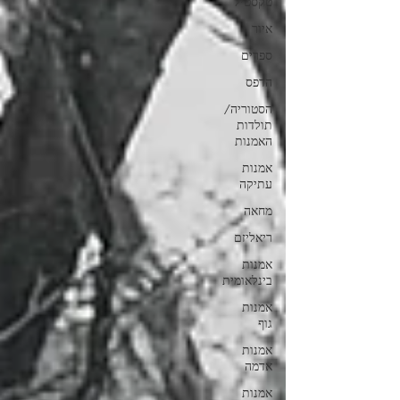
טקסטיל
איור
ספרים
הדפס
הסטוריה/
תולדות
האמנות
אמנות
עתיקה
מחאה
ריאליזם
אמנות
בינלאומית
אמנות
גוף
אמנות
אדמה
אמנות