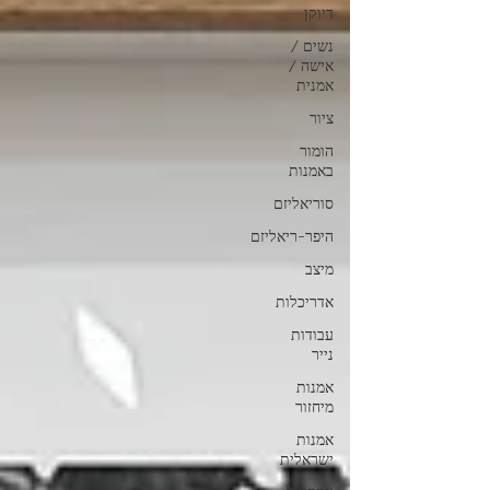
דיוקן
נשים /
אישה /
אמנית
ציור
הומור
באמנות
סוריאליזם
היפר-ריאליזם
מיצב
אדריכלות
עבודות
נייר
אמנות
מיחזור
אמנות
ישראלית