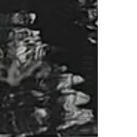
אמנות
ניו-זילנדית
אמנות
צרפתית
דיו
אמנות
סינית
אמנות
במרחב
הציבורי
חללים
אלטרנטיבים
אמנות
עכשווית
אתר
לשימור
מורשת
מוזיאון
היסטורי