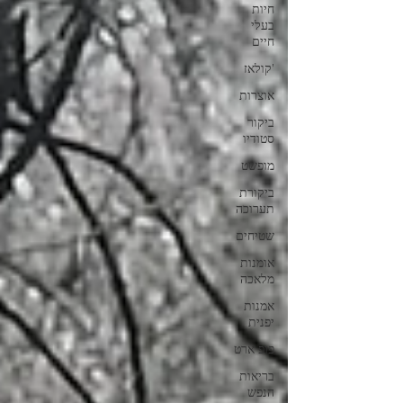
חיות
בעלי
חיים
'קולאז
אוצרות
ביקור
סטודיו
מופשט
ביקורת
תערוכה
שטיחים
אומנות
מלאכה
אמנות
יפנית
פופ ארט
בריאות
הנפש