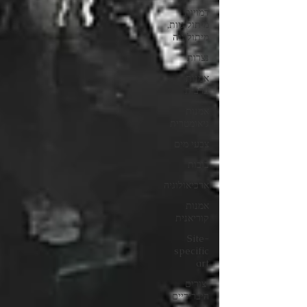
דמויות
מיתולוגיות,
מיתולוגיה
נצרות
אמנות
ערבית
אמנות
גיאומטרית
צבעי מים
בובות
ארכיאולוגיה
אמנות
קוריאנית
Site-
specific
art
יצורים
היברידיים