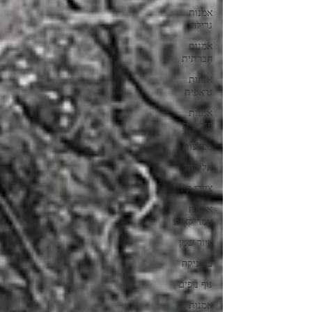
אמנות
גרילה
אמנות
חברתית
אמנות
גראפית
אמנות
פוליטית
מפלצות
אלימות
ציורי קיר
אמנות
אמריקאית
ציור שמן
בוטניקה
נוף נופים
אמנות