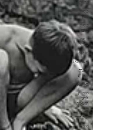
ברזילאית
פיסול
בעץ
פיסול
באבן
פיסול
בברזל
תבליט
'אסמבלאז
אמנות
פנטזיה
ראיון אמן
מוזיאון
לוחמי
הגטאות
אמנות
הולנדית
מחקר