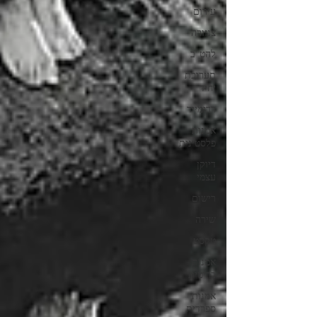
עירום
צנזורה
להט"ב
תערוכת
יחיד
רדימייד
אמנות
פלסטינית
דיוקן
עצמי
רישום
שירה
טקסט
אמנות
בריטית
אמנות
ספרדית