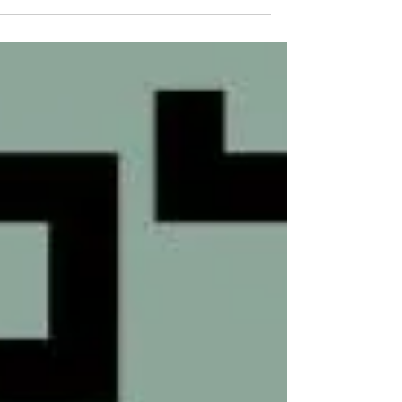
או יותר נכון לומר – 11 תערוכות יחיד מוצגות...