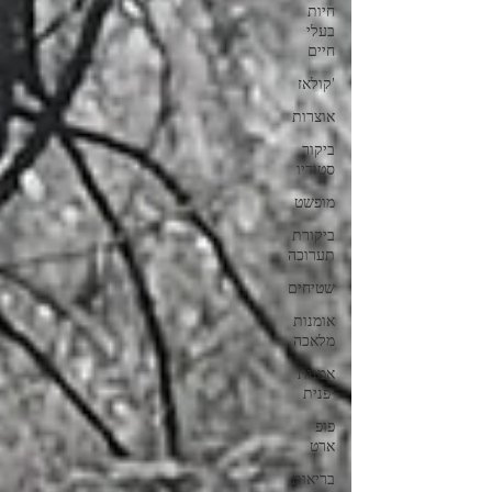
חיות
בעלי
חיים
'קולאז
אוצרות
ביקור
סטודיו
מופשט
ביקורת
תערוכה
שטיחים
אומנות
מלאכה
אמנות
יפנית
פופ
ארט
בריאות