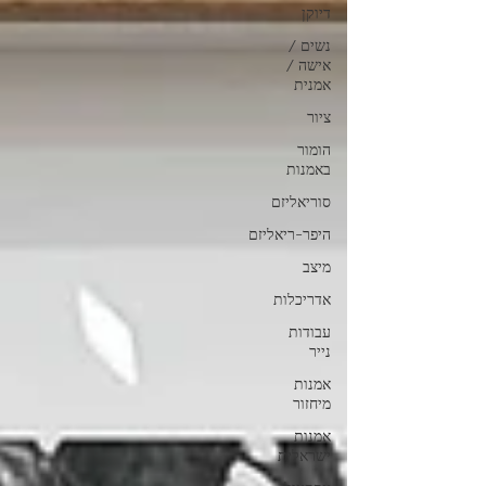
דיוקן
נשים /
אישה /
אמנית
ציור
הומור
באמנות
סוריאליזם
היפר-ריאליזם
מיצב
אדריכלות
עבודות
נייר
אמנות
מיחזור
אמנות
ישראלית