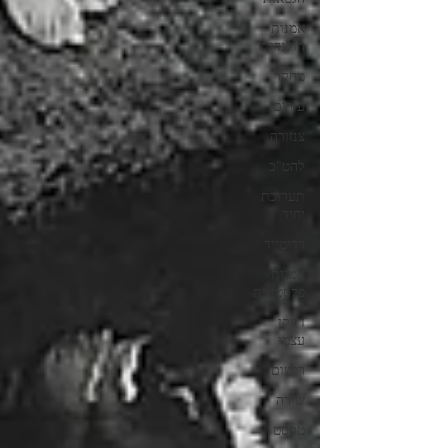
אמנות
הולנדית
מחקר
עירום
צנזורה
להט"ב
תערוכת
יחיד
רדימייד
אמנות
פלסטינית
דיוקן
עצמי
רישום
שירה
טקסט