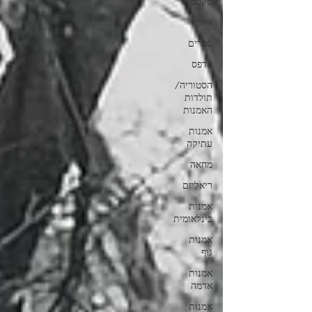
טקסטיל
איור
ספרים
הדפס
הסטוריה/
תולדות
האמנות
אמנות
עתיקה
מחאה
ריאליזם
אמנות
בינלאומית
אמנות
גוף
אמנות
אדמה
אמנות