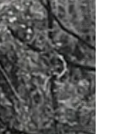
הנפש
אמנות
גרילה
אמנות
חברתית
אמנות
גראפית
אמנות
פוליטית
מפלצות
אלימות
ציורי
קיר
אמנות
אמריקאית
ציור
שמן
בוטניקה