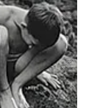
נוף
נופים
אמנות
ברזילאית
פיסול
בעץ
פיסול
באבן
פיסול
בברזל
תבליט
'אסמבלאז
אמנות
פנטזיה
ראיון
אמן
מוזיאון
לוחמי
הגטאות