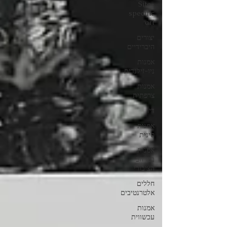
Site-
specific
art
יצורים
היברידיים
אמנות
ניו-זילנדית
אמנות
צרפתית
דיו
אמנות
סינית
אמנות
במרחב
הציבורי
חללים
אלטרנטיבים
אמנות
עכשווית